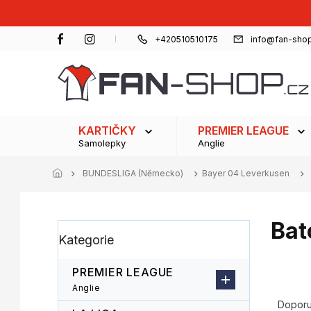
Přejít
na
obsah
+420510510175
info@fan-shop
KARTIČKY
PREMIER LEAGUE
Samolepky
Anglie
BUNDESLIGA (Německo)
Bayer 04 Leverkusen
Bat
P
Přeskočit
Kategorie
o
kategorie
s
t
PREMIER LEAGUE
r
Ř
Anglie
a
a
Dopor