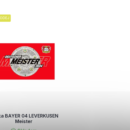
ODEJ
jka BAYER 04 LEVERKUSEN
Meister