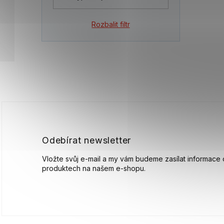
Rozbalit filtr
Z
á
p
a
t
í
Odebírat newsletter
Vložte svůj e-mail a my vám budeme zasílat informace
produktech na našem e-shopu.