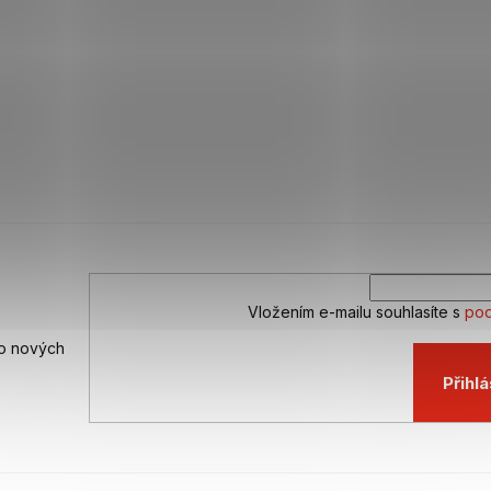
Vložením e-mailu souhlasíte s
pod
 o nových
Přihlá