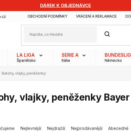
DÁREK K OBJEDNÁVCE
OBCHODNÍ PODMÍNKY
VRÁCENÍ A REKLAMACE
DO
.cz
HLEDAT
LA LIGA
SERIE A
BUNDESLI
Španělsko
Itálie
Německo
Batohy, vlajky, peněženky
ohy, vlajky, peněženky Baye
učujeme
Nejlevnější
Nejdražší
Nejprodávanější
Abecedně