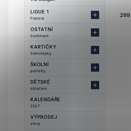
LIGUE 1
299
Francie
OSTATNÍ
Sortiment
KARTIČKY
Samolepky
ŠKOLNÍ
potřeby
DĚTSKÉ
oblečení
KALENDÁŘE
2027
VÝPRODEJ
slevy