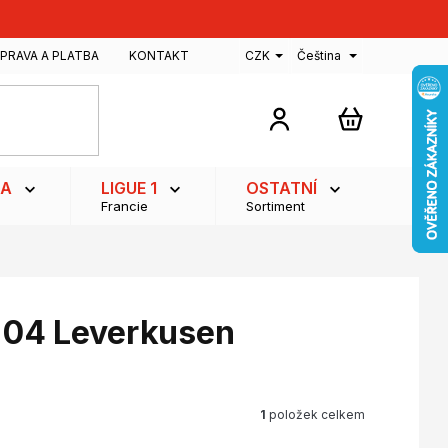
PRAVA A PLATBA
KONTAKT
CZK
Čeština
NÁKUPNÍ
KOŠÍK
GA
LIGUE 1
OSTATNÍ
Francie
Sortiment
r 04 Leverkusen
1
položek celkem