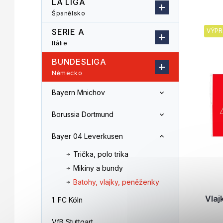
LA LIGA
n
z
Španělsko
V
n
e
ý
í
n
SERIE A
VÝPR
p
p
í
Itálie
i
a
p
s
n
r
BUNDESLIGA
p
e
o
Německo
r
l
d
o
u
Bayern Mnichov
d
k
u
t
Borussia Dortmund
k
ů
t
Bayer 04 Leverkusen
ů
Trička, polo trika
Mikiny a bundy
Batohy, vlajky, peněženky
Vla
1. FC Köln
VfB Stuttgart