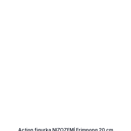
Action figurka NIZOZEMÍ Frimpong 20 cm