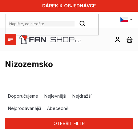
Přejít
DÁREK K OBJEDNÁVCE
na
obsah
HLEDAT
NÁ
KO
Nizozemsko
Ř
a
Doporučujeme
Nejlevnější
Nejdražší
z
e
Nejprodávanější
Abecedně
n
í
OTEVŘÍT FILTR
p
r