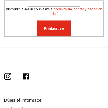
v
ý
Vložením e-mailu souhlasíte s
podmínkami ochrany osobních
p
údajů
i
s
u
Přihlásit se
Důležité informace