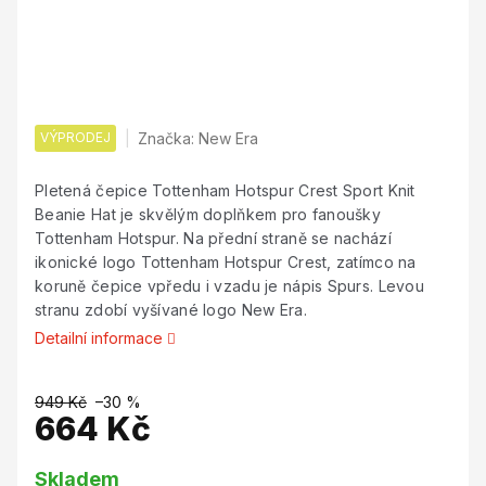
VÝPRODEJ
Značka:
New Era
Pletená čepice Tottenham Hotspur Crest Sport Knit
Beanie Hat je skvělým doplňkem pro fanoušky
Tottenham Hotspur. Na přední straně se nachází
ikonické logo Tottenham Hotspur Crest, zatímco na
koruně čepice vpředu i vzadu je nápis Spurs. Levou
stranu zdobí vyšívané logo New Era.
Detailní informace
949 Kč
–30 %
664 Kč
Měrná
Skladem
cena: