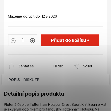
Můžeme doručit do:
12.8.2026
Přidat do košíku
Zeptat se
Hlídat
Sdílet
POPIS
DISKUZE
Detailní popis produktu
Pletená čepice Tottenham Hotspur Crest Sport Knit Beanie Hat
je skvělým doplňkem pro fanoušky Tottenham Hotspur. Na