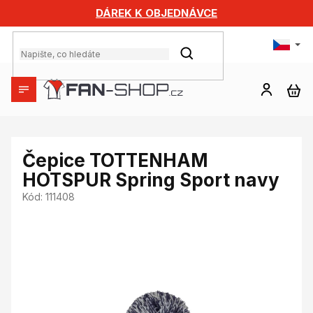
Přejít
DÁREK K OBJEDNÁVCE
na
obsah
HLEDAT
NÁ
KO
Čepice TOTTENHAM
HOTSPUR Spring Sport navy
Kód:
111408