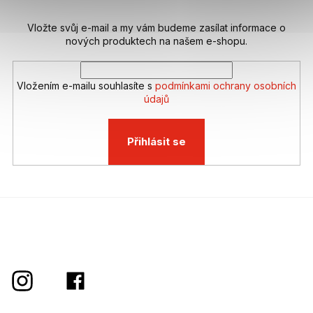
í
Vložte svůj e-mail a my vám budeme zasílat informace o
nových produktech na našem e-shopu.
Vložením e-mailu souhlasíte s
podmínkami ochrany osobních
údajů
Přihlásit se