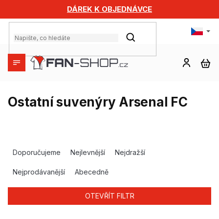
Přejít
DÁREK K OBJEDNÁVCE
na
obsah
HLEDAT
NÁ
KO
Ostatní suvenýry Arsenal FC
Ř
a
Doporučujeme
Nejlevnější
Nejdražší
z
e
Nejprodávanější
Abecedně
n
í
OTEVŘÍT FILTR
p
r