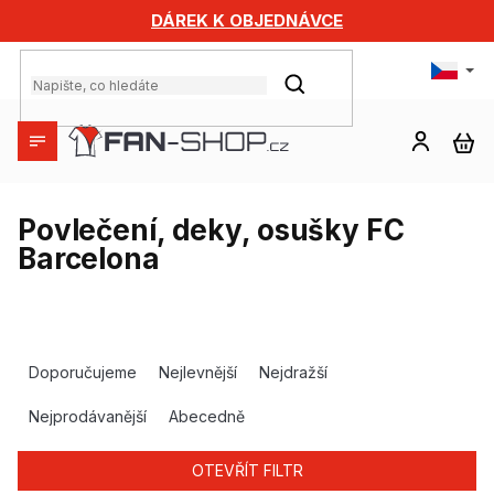
Přejít
DÁREK K OBJEDNÁVCE
na
obsah
HLEDAT
NÁ
KO
Povlečení, deky, osušky FC
Barcelona
Ř
a
Doporučujeme
Nejlevnější
Nejdražší
z
e
Nejprodávanější
Abecedně
n
í
OTEVŘÍT FILTR
p