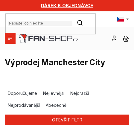
Přejít
DÁREK K OBJEDNÁVCE
na
obsah
HLEDAT
NÁ
KO
Výprodej Manchester City
Ř
a
Doporučujeme
Nejlevnější
Nejdražší
z
e
Nejprodávanější
Abecedně
n
í
OTEVŘÍT FILTR
p
r