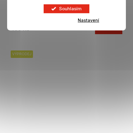
Míč MANCHESTER CITY Essentials
Souhlasím
Skladem
Nastavení
406 Kč
DETAIL
580 Kč
VÝPRODEJ