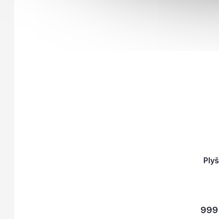
Ply
999