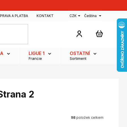
PRAVA A PLATBA
KONTAKT
CZK
Čeština
NÁKUPNÍ
KOŠÍK
GA
LIGUE 1
OSTATNÍ
Francie
Sortiment
 Strana 2
98
položek celkem