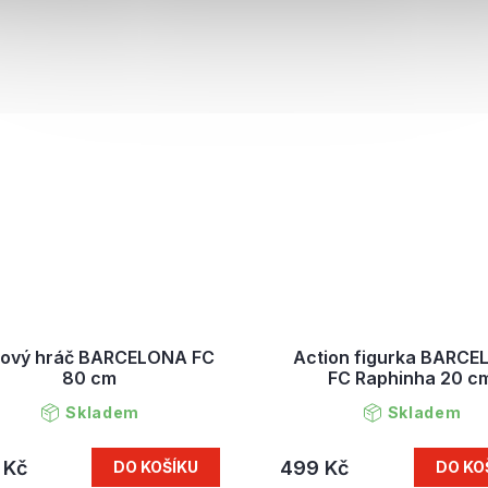
šový hráč BARCELONA FC
Action figurka BARC
80 cm
FC Raphinha 20 c
Skladem
Skladem
 Kč
499 Kč
DO KOŠÍKU
DO KO