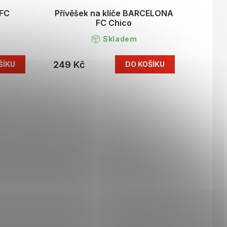
 FC
Přívěšek na klíče BARCELONA
FC Chico
Skladem
249 Kč
ŠÍKU
DO KOŠÍKU