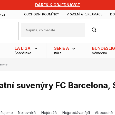
DÁREK K OBJEDNÁVCE
OBCHODNÍ PODMÍNKY
VRÁCENÍ A REKLAMACE
DO
.cz
HLEDAT
LA LIGA
SERIE A
BUNDESLI
Španělsko
Itálie
Německo
enýry
atní suvenýry FC Barcelona
,
učujeme
Nejlevnější
Nejdražší
Nejprodávanější
Abecedně