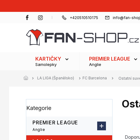
Přejít
na
obsah
+420510510175
info@fan-shop
KARTIČKY
PREMIER LEAGUE
Samolepky
Anglie
LA LIGA (Španělsko)
FC Barcelona
Ostatní suv
Ost
P
Přeskočit
Kategorie
o
kategorie
s
t
PREMIER LEAGUE
r
Ř
Anglie
a
a
Dopor