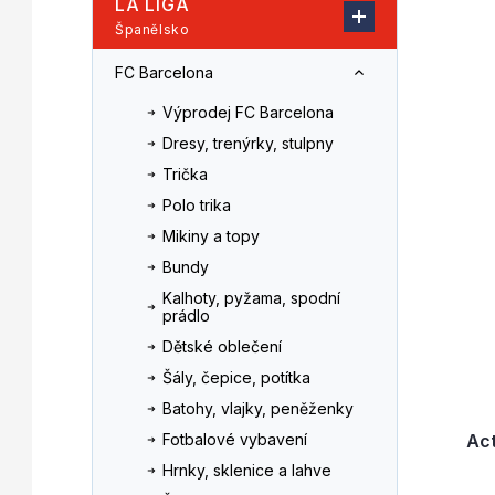
LA LIGA
n
z
Španělsko
V
n
e
ý
í
n
FC Barcelona
p
p
í
i
a
p
Výprodej FC Barcelona
s
n
r
Dresy, trenýrky, stulpny
p
e
o
Trička
r
l
d
o
u
Polo trika
d
k
Mikiny a topy
u
t
Bundy
k
ů
Kalhoty, pyžama, spodní
t
prádlo
ů
Dětské oblečení
Šály, čepice, potítka
Batohy, vlajky, peněženky
Ac
Fotbalové vybavení
Hrnky, sklenice a lahve