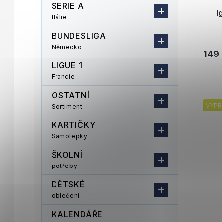
SERIE A
I
Itálie
BUNDESLIGA
Německo
149
LIGUE 1
Francie
OSTATNÍ
VÝPR
Sortiment
KARTIČKY
Samolepky
ŠKOLNÍ
potřeby
DĚTSKÉ
oblečení
KALENDÁŘE