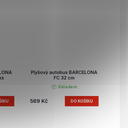
ELONA
Plyšový autobus BARCELONA
ks
FC 32 cm
Skladem
569 Kč
ŠÍKU
DO KOŠÍKU