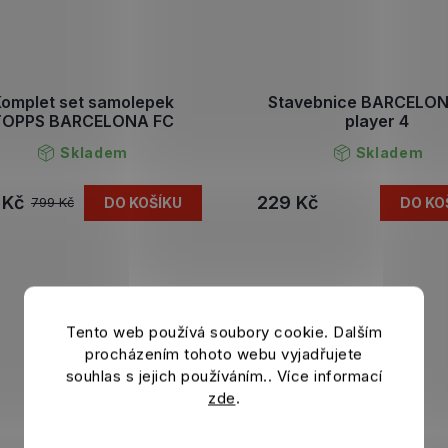
omplet set samolepek
Stavebnice BARCELO
TOPPS BARCELONA FC
player 4
Skladem
Skladem
 Kč
229 Kč
DO KOŠÍKU
DO KO
799 Kč
Tento web používá soubory cookie. Dalším
procházením tohoto webu vyjadřujete
souhlas s jejich používáním.. Více informací
zde
.