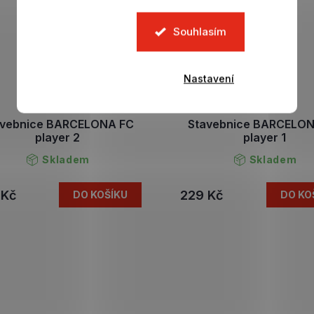
Souhlasím
Nastavení
avebnice BARCELONA FC
Stavebnice BARCELO
player 2
player 1
Skladem
Skladem
 Kč
229 Kč
DO KOŠÍKU
DO KO