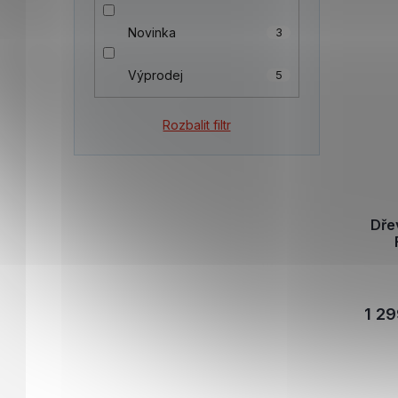
Novinka
3
Výprodej
5
Rozbalit filtr
Dře
1 29