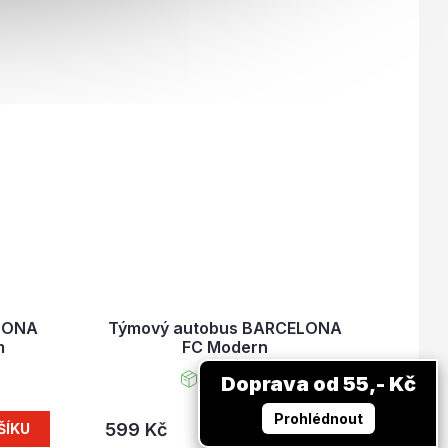
ELONA
Týmový autobus BARCELONA
m
FC Modern
Skladem
Doprava od 55,- Kč
Prohlédnout
599 Kč
ŠÍKU
DO KOŠÍKU