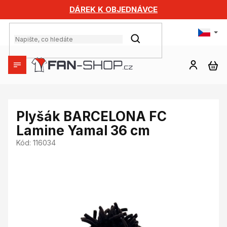
Přejít
DÁREK K OBJEDNÁVCE
na
obsah
HLEDAT
NÁ
KO
Plyšák BARCELONA FC
Lamine Yamal 36 cm
Kód:
116034