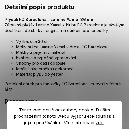
Detailní popis produktu
Plyšák FC Barcelona – Lamine Yamal 36 cm.
Zábavný plyšák Lamine Yamal z klubu FC Barcelona je skvělým
doplňkem do sbírky i originálním dárkem pro fanoušky.
Výška: cca 36 cm
Motiv hráče Lamine Yamal v dresu FC Barcelona
Měkký a příjemný materiál
Kvalitní a bezpečné zpracování
Vhodný pro děti i dospělé
Ideální jako hračka i dekorace
Materiál: plyš / polyester
Perfektní dárek pro fanoušky FC Barcelona i milovníky fotbalu.
🧸⚽
Parametry
Tento web používá soubory cookie. Dalším
procházením tohoto webu vyjadřujete souhlas s
Kategorie
:
Ostatní suvenýry FC Barcelona
jejich používáním.. Více informací
zde
.