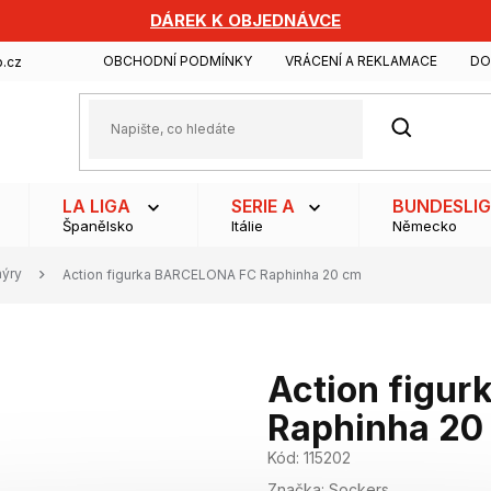
DÁREK K OBJEDNÁVCE
OBCHODNÍ PODMÍNKY
VRÁCENÍ A REKLAMACE
DO
.cz
HLEDAT
LA LIGA
SERIE A
BUNDESLI
Španělsko
Itálie
Německo
nýry
Action figurka BARCELONA FC Raphinha 20 cm
Action figu
Raphinha 20
Kód:
115202
Značka:
Sockers