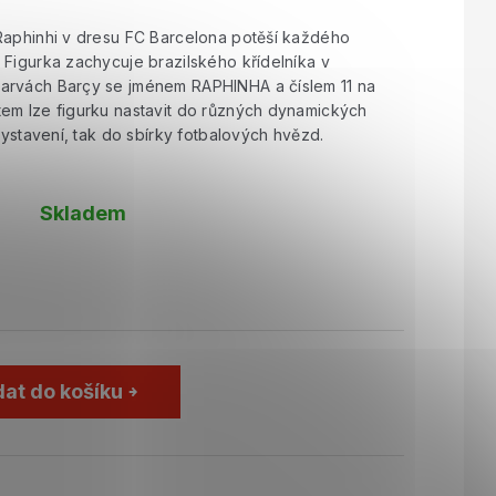
Raphinhi v dresu FC Barcelona potěší každého
 Figurka zachycuje brazilského křídelníka v
arvách Barçy se jménem RAPHINHA a číslem 11 na
em lze figurku nastavit do různých dynamických
 vystavení, tak do sbírky fotbalových hvězd.
Skladem
dat do košíku