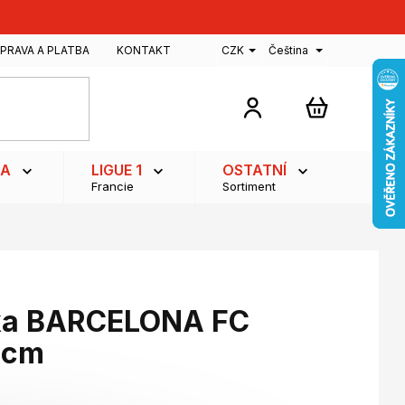
PRAVA A PLATBA
KONTAKT
CZK
Čeština
NÁKUPNÍ
KOŠÍK
GA
LIGUE 1
OSTATNÍ
Francie
Sortiment
rka BARCELONA FC
 cm