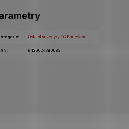
arametry
ategorie
:
Ostatní suvenýry FC Barcelona
EAN
:
8436624380693