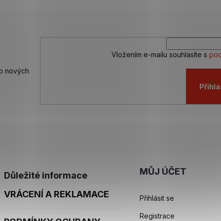
Vložením e-mailu souhlasíte s
pod
 o nových
Přihlá
MŮJ ÚČET
Důležité informace
VRÁCENÍ A REKLAMACE
Přihlásit se
Registrace