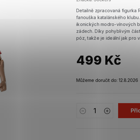
Detailně zpracovaná figurka 
fanouška katalánského klubu.
ikonických modro-vínových b
zádech. Díky pohyblivým část
póz, takže je ideální jak pro
499 Kč
Měrná
cena:
Můžeme doručit do:
12.8.2026
Při