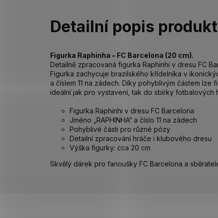
Detailní popis produk
Figurka Raphinha – FC Barcelona (20 cm).
Detailně zpracovaná figurka Raphinhi v dresu FC B
Figurka zachycuje brazilského křídelníka v ikoni
a číslem 11 na zádech. Díky pohyblivým částem lze 
ideální jak pro vystavení, tak do sbírky fotbalových
Figurka Raphinhi v dresu FC Barcelona
Jméno „RAPHINHA“ a číslo 11 na zádech
Pohyblivé části pro různé pózy
Detailní zpracování hráče i klubového dresu
Výška figurky: cca 20 cm
Skvělý dárek pro fanoušky FC Barcelona a sběratel
Z
á