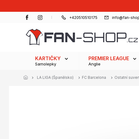
Přejít
na
obsah
+420510510175
info@fan-shop
KARTIČKY
PREMIER LEAGUE
Samolepky
Anglie
LA LIGA (Španělsko)
FC Barcelona
Ostatní suve