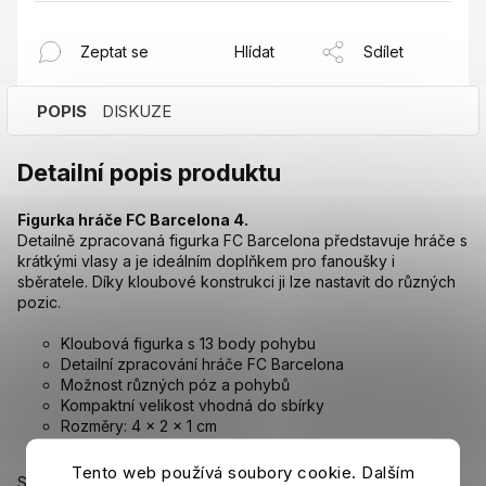
Zeptat se
Hlídat
Sdílet
POPIS
DISKUZE
Detailní popis produktu
Figurka hráče FC Barcelona 4.
Detailně zpracovaná figurka FC Barcelona představuje hráče s
krátkými vlasy a je ideálním doplňkem pro fanoušky i
sběratele. Díky kloubové konstrukci ji lze nastavit do různých
pozic.
Kloubová figurka s 13 body pohybu
Detailní zpracování hráče FC Barcelona
Možnost různých póz a pohybů
Kompaktní velikost vhodná do sbírky
Rozměry: 4 × 2 × 1 cm
Materiál: ABS plast
Tento web používá soubory cookie. Dalším
Skvělý sběratelský kousek pro fanoušky FC Barcelona i jako