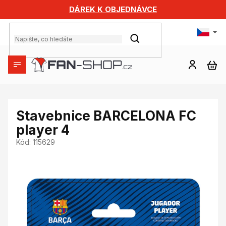
Přejít
DÁREK K OBJEDNÁVCE
na
obsah
HLEDAT
NÁ
KO
Stavebnice BARCELONA FC
player 4
Kód:
115629