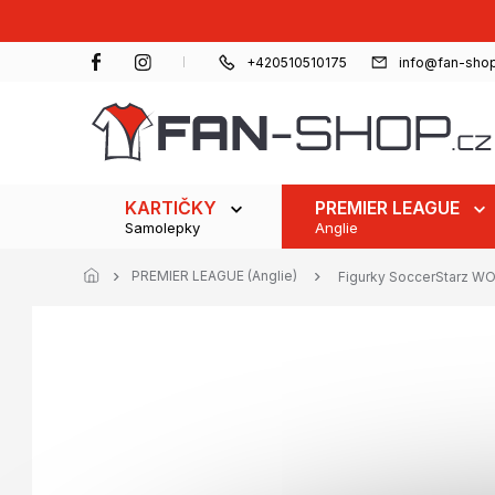
Přejít
na
obsah
+420510510175
info@fan-shop
KARTIČKY
PREMIER LEAGUE
Samolepky
Anglie
PREMIER LEAGUE (Anglie)
Figurky SoccerStarz W