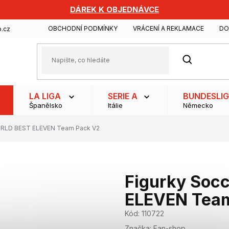
DÁREK K OBJEDNÁVCE
OBCHODNÍ PODMÍNKY
VRÁCENÍ A REKLAMACE
DO
.cz
HLEDAT
LA LIGA
SERIE A
BUNDESLI
Španělsko
Itálie
Německo
ORLD BEST ELEVEN Team Pack V2
Figurky Soc
ELEVEN Tea
Kód:
110722
Značka:
Fan-shop