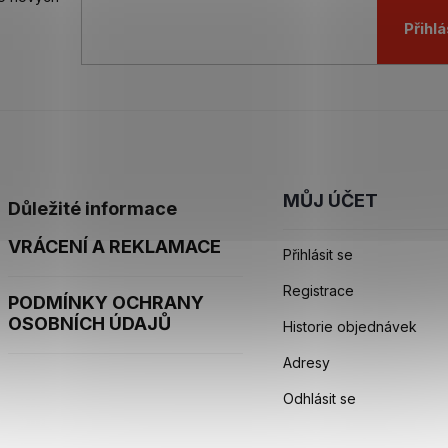
Přihlá
MŮJ ÚČET
Důležité informace
VRÁCENÍ A REKLAMACE
Přihlásit se
Registrace
PODMÍNKY OCHRANY
OSOBNÍCH ÚDAJŮ
Historie objednávek
Adresy
Odhlásit se