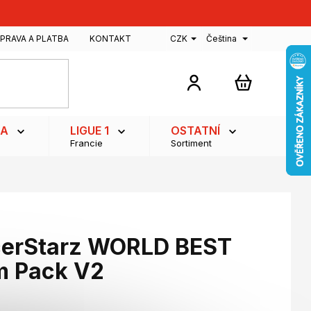
PRAVA A PLATBA
KONTAKT
CZK
Čeština
NÁKUPNÍ
KOŠÍK
GA
LIGUE 1
OSTATNÍ
Francie
Sortiment
cerStarz WORLD BEST
m Pack V2