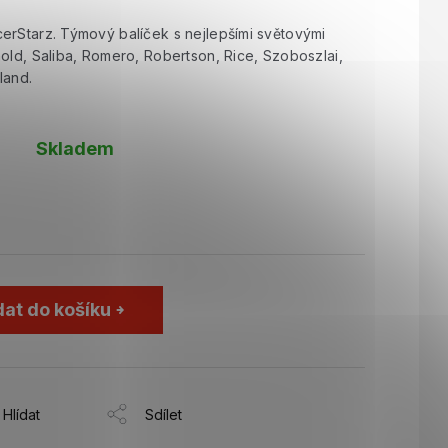
erStarz. Týmový balíček s nejlepšími světovými
old, Saliba, Romero, Robertson, Rice, Szoboszlai,
land.
Skladem
dat do košíku
Hlídat
Sdílet