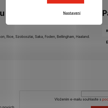
tu
P
Nastavení
K
on, Rice, Szoboszlai, Saka, Foden, Bellingham, Haaland.
Vložením e-mailu souhlasíte s
pod
 o nových