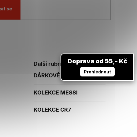
sit se
Doprava od 55,- Kč
Další rubriky
Prohlédnout
DÁRKOVÉ POUKAZY
KOLEKCE MESSI
KOLEKCE CR7