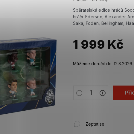
Sběratelská edice hráčů Socc
hráči. Ederson, Alexander-Arn
Saka, Foden, Bellingham, Haa
1 999 Kč
Měrná
cena:
Můžeme doručit do:
12.8.2026
Při
Zeptat se