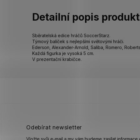
Detailní popis produk
Sběratelská edice hráčů SoccerStarz.
Týmový balíček s nejlepšími světovými hráči.
Ederson, Alexander-Arnold, Saliba, Romero, Roberts
Každá figurka je vysoká 5 cm.
V prezentační krabičce.
Z
á
p
a
t
í
Odebírat newsletter
Vložte svůj e-mail a my vám budeme zasílat informace