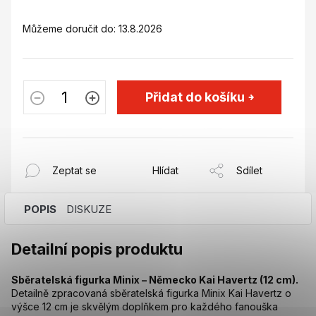
Můžeme doručit do:
13.8.2026
Přidat do košíku
Zeptat se
Hlídat
Sdílet
POPIS
DISKUZE
Detailní popis produktu
Sběratelská figurka Minix – Německo Kai Havertz (12 cm).
Detailně zpracovaná sběratelská figurka Minix Kai Havertz o
výšce 12 cm je skvělým doplňkem pro každého fanouška