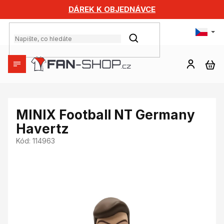
Přejít
DÁREK K OBJEDNÁVCE
na
obsah
HLEDAT
NÁ
KO
MINIX Football NT Germany
Havertz
Kód:
114963