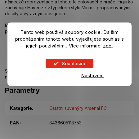
německé reprezentace a tohoto talentovaného hráče. Figurka
zachycuje Havertze v typickém stylu Minix s propracovanými
detaily a výrazným designem.
Ideální jako dekorace, součást sbírky nebo originální dárek
pro příznivce fotbalu.
Tento web používá soubory cookie. Dalším
procházením tohoto webu vyjadřujete souhlas s
Sběratelská figurka Kai Havertz – Německo
jejich používáním.. Více informací
zde
.
Výška 12 cm
Precizní design ve stylu Minix
Perfektní dárek pro fanoušky a sběratele
Souhlasím
Skvělý kousek, který ozdobí sbírku každého fanouška
Nastavení
německého fotbalu.
Parametry
Kategorie
:
Ostatní suvenýry Arsenal FC
EAN
:
8436605113753