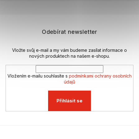
Z
á
p
a
t
Odebírat newsletter
í
Vložte svůj e-mail a my vám budeme zasílat informace o
nových produktech na našem e-shopu.
Vložením e-mailu souhlasíte s
podmínkami ochrany osobních
údajů
Přihlásit se