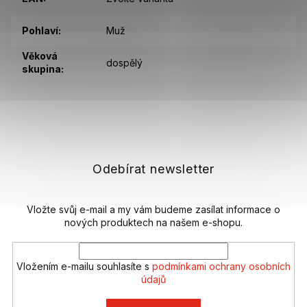
Pohlaví
:
Muž
Věková
dospělý
skupina
:
Z
á
p
a
t
Odebírat newsletter
í
Vložte svůj e-mail a my vám budeme zasílat informace o
nových produktech na našem e-shopu.
Vložením e-mailu souhlasíte s
podmínkami ochrany osobních
údajů