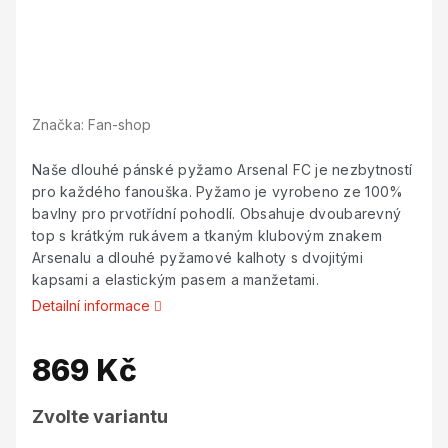
Značka:
Fan-shop
Naše dlouhé pánské pyžamo Arsenal FC je nezbytností
pro každého fanouška. Pyžamo je vyrobeno ze 100%
bavlny pro prvotřídní pohodlí. Obsahuje dvoubarevný
top s krátkým rukávem a tkaným klubovým znakem
Arsenalu a dlouhé pyžamové kalhoty s dvojitými
kapsami a elastickým pasem a manžetami.
Detailní informace
869 Kč
Měrná
Zvolte variantu
cena: