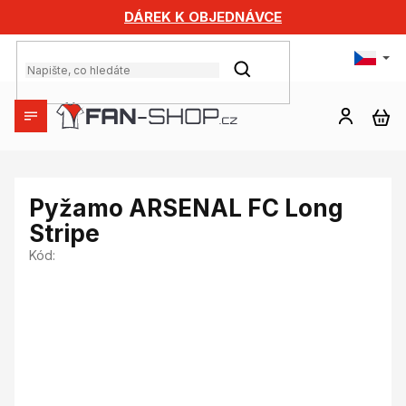
Přejít
DÁREK K OBJEDNÁVCE
na
obsah
HLEDAT
NÁ
KO
Pyžamo ARSENAL FC Long
Stripe
Kód: