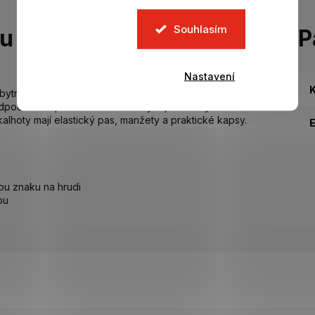
Souhlasím
tu
P
Nastavení
K
bytností pro každého správného Goonera. Vyrobené ze
odpočinek i spánek. Dvoubarevný top s krátkým rukávem
alhoty mají elastický pas, manžety a praktické kapsy.
ou znaku na hrudi
ou