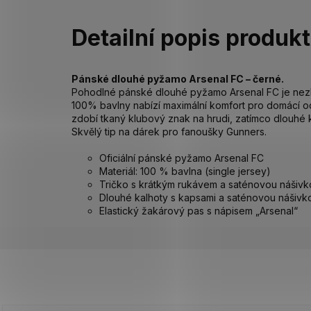
Detailní popis produk
Pánské dlouhé pyžamo Arsenal FC – černé.
Pohodlné pánské dlouhé pyžamo Arsenal FC je nez
100% bavlny nabízí maximální komfort pro domácí 
zdobí tkaný klubový znak na hrudi, zatímco dlouhé k
Skvělý tip na dárek pro fanoušky Gunners.
Oficiální pánské pyžamo Arsenal FC
Materiál: 100 % bavlna (single jersey)
Tričko s krátkým rukávem a saténovou nášivk
Dlouhé kalhoty s kapsami a saténovou nášivk
Elastický žakárový pas s nápisem „Arsenal“
Z
á
p
a