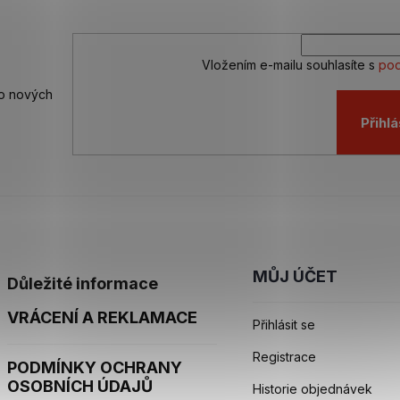
Vložením e-mailu souhlasíte s
pod
 o nových
Přihlá
MŮJ ÚČET
Důležité informace
VRÁCENÍ A REKLAMACE
Přihlásit se
Registrace
PODMÍNKY OCHRANY
OSOBNÍCH ÚDAJŮ
Historie objednávek