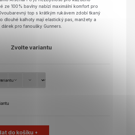
 ze 100% bavlny nabízí maximální komfort pro
Dvoubarevný top s krátkým rukávem zdobí tkaný
o dlouhé kalhoty mají elastický pas, manžety a
na dárek pro fanoušky Gunners.
Zvolte variantu
iantu
dat do košíku