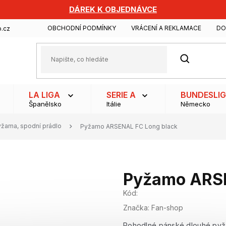
DÁREK K OBJEDNÁVCE
OBCHODNÍ PODMÍNKY
VRÁCENÍ A REKLAMACE
DO
.cz
HLEDAT
LA LIGA
SERIE A
BUNDESLI
Španělsko
Itálie
Německo
yžama, spodní prádlo
Pyžamo ARSENAL FC Long black
Pyžamo ARSE
Kód:
Značka:
Fan-shop
Pohodlné pánské dlouhé pyža