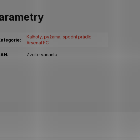
arametry
Kalhoty, pyžama, spodní prádlo
ategorie
:
Arsenal FC
EAN
:
Zvolte variantu