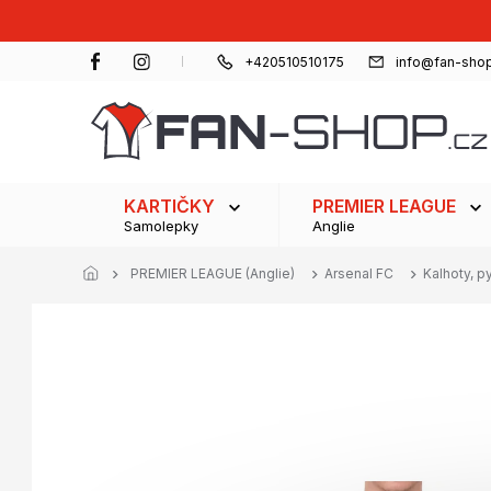
Přejít
na
obsah
+420510510175
info@fan-shop
KARTIČKY
PREMIER LEAGUE
Samolepky
Anglie
PREMIER LEAGUE (Anglie)
Arsenal FC
Kalhoty, p