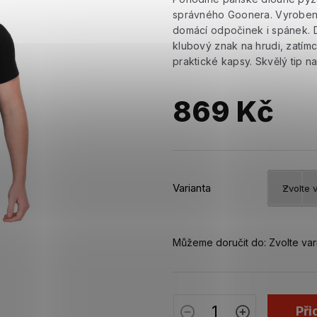
správného Goonera. Vyrobené
domácí odpočinek i spánek. 
klubový znak na hrudi, zatímc
praktické kapsy. Skvělý tip 
869 Kč
Měrná
cena:
Varianta
Můžeme doručit do:
Zvolte var
Při