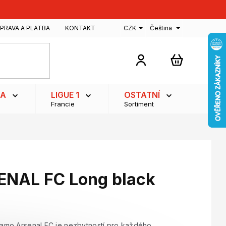
PRAVA A PLATBA
KONTAKT
CZK
Čeština
NÁKUPNÍ
KOŠÍK
GA
LIGUE 1
OSTATNÍ
Francie
Sortiment
NAL FC Long black
mo Arsenal FC je nezbytností pro každého