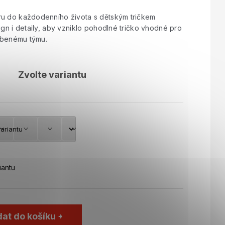
ru do každodenního života s dětským tričkem
ign i detaily, aby vzniklo pohodlné tričko vhodné pro
líbenému týmu.
Zvolte variantu
iantu
dat do košíku