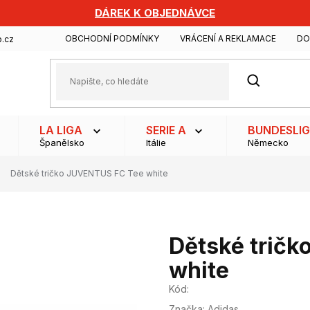
DÁREK K OBJEDNÁVCE
OBCHODNÍ PODMÍNKY
VRÁCENÍ A REKLAMACE
DO
.cz
HLEDAT
LA LIGA
SERIE A
BUNDESLI
Španělsko
Itálie
Německo
Dětské tričko JUVENTUS FC Tee white
Dětské trič
white
Kód:
Značka:
Adidas