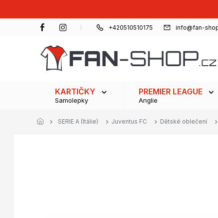
Přejít
na
obsah
+420510510175
info@fan-shop
KARTIČKY
PREMIER LEAGUE
Samolepky
Anglie
SERIE A (Itálie)
Juventus FC
Dětské oblečení