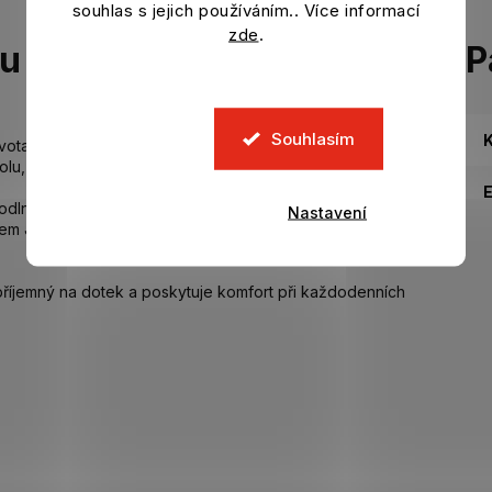
souhlas s jejich používáním.. Více informací
zde
.
tu
P
Souhlasím
K
ota s dětským tričkem Juventus. adidas vylepšil design
olu, volný čas i fandění oblíbenému týmu.
pohodlné nošení a volnost pohybu po celý den.
Nastavení
m Juventusu vytváří univerzální kousek pro mladé
 příjemný na dotek a poskytuje komfort při každodenních