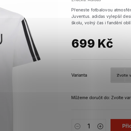
Přeneste fotbalovou atmosfé
Juventus. adidas vylepšil des
školu, volný čas i fandění ob
699 Kč
Měrná
cena:
Varianta
Můžeme doručit do:
Zvolte var
Při