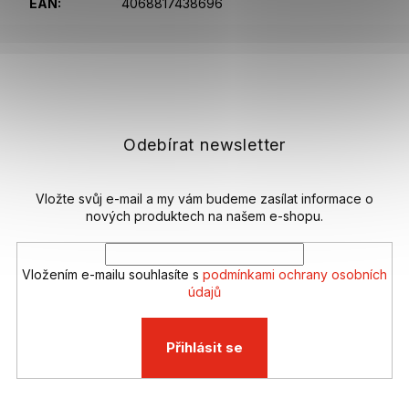
EAN
:
4068817438696
Z
á
p
a
t
Odebírat newsletter
í
Vložte svůj e-mail a my vám budeme zasílat informace o
nových produktech na našem e-shopu.
Vložením e-mailu souhlasíte s
podmínkami ochrany osobních
údajů
Přihlásit se