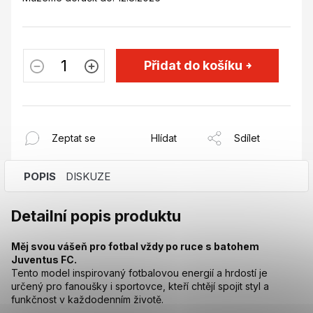
Přidat do košíku
Zeptat se
Hlídat
Sdílet
POPIS
DISKUZE
Detailní popis produktu
Měj svou vášeň pro fotbal vždy po ruce s batohem
Juventus FC.
Tento model inspirovaný fotbalovou energií a hrdostí je
určený pro fanoušky i sportovce, kteří chtějí spojit styl a
funkčnost v každodenním životě.