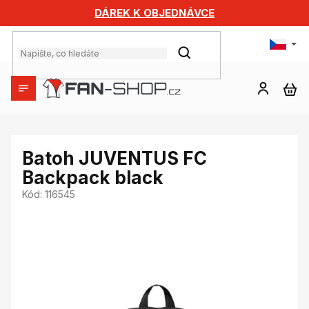
Přejít
DÁREK K OBJEDNÁVCE
na
obsah
HLEDAT
NÁ
KO
Batoh JUVENTUS FC
Backpack black
Kód:
116545