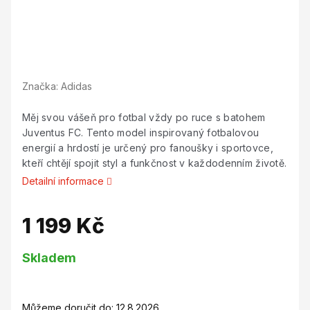
Značka:
Adidas
Měj svou vášeň pro fotbal vždy po ruce s batohem
Juventus FC. Tento model inspirovaný fotbalovou
energií a hrdostí je určený pro fanoušky i sportovce,
kteří chtějí spojit styl a funkčnost v každodenním životě.
Detailní informace
1 199 Kč
Měrná
Skladem
cena:
Můžeme doručit do:
12.8.2026