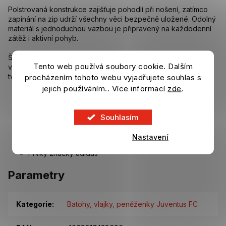
Polstrovaná konstrukce zajišťuje pohodlí při nošení, zatímco
zapínání na zip udrží všechny věci bezpečně uložené. Odolný
materiál s jednoduchou vazbou je připravený na každodenní
zátěž i aktivní pohyb.
Štědrý prostor pojme tréninkovou výbavu i běžné věci, a
Tento web používá soubory cookie. Dalším
výrazné detaily adidas spolu se znakem klubu jasně ukazují
tvou podporu.
procházením tohoto webu vyjadřujete souhlas s
jejich používáním.. Více informací
zde
.
Rozměry: 47 cm × 30 cm
Objem: 26,5 l
Hlavní materiál: 100 % polyester
Souhlasím
Zapínání na zip
Polstrovaný design
Nastavení
Natištěný znak Juventus FC
Prvky značky adidas
Parametry
Kategorie
:
Batohy, vlajky, peněženky Juventus FC