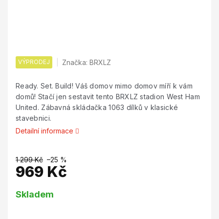
VÝPRODEJ
Značka:
BRXLZ
Ready. Set. Build! Váš domov mimo domov míří k vám
domů! Stačí jen sestavit tento BRXLZ stadion West Ham
United. Zábavná skládačka 1063 dílků v klasické
stavebnici.
Detailní informace
1 299 Kč
–25 %
969 Kč
Měrná
Skladem
cena: