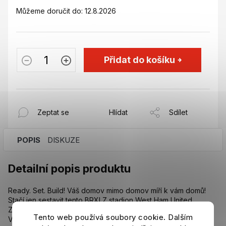
Můžeme doručit do:
12.8.2026
Přidat do košíku
Zeptat se
Hlídat
Sdílet
POPIS
DISKUZE
Detailní popis produktu
Ready. Set. Build! Váš domov mimo domov míří k vám domů!
Stačí jen sestavit tento BRXLZ stadion West Ham United.
Zábavná skládačka 1063 dílků v klasické stavebnici.
Tento web používá soubory cookie. Dalším
Vhodné pro děti 12+.