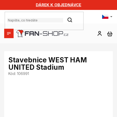
Přejít
DÁREK K OBJEDNÁVCE
na
obsah
HLEDAT
NÁ
KO
Stavebnice WEST HAM
UNITED Stadium
Kód:
106991