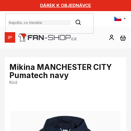
Přejít
DÁREK K OBJEDNÁVCE
na
obsah
HLEDAT
NÁ
KO
Mikina MANCHESTER CITY
Pumatech navy
Kód: