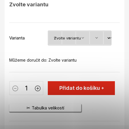
Měrná
Zvolte variantu
cena:
Varianta
Můžeme doručit do:
Zvolte variantu
Přidat do košíku
Tabulka velikostí