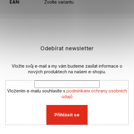
EAN
:
Zvolte variantu
Z
á
p
a
t
Odebírat newsletter
í
Vložte svůj e-mail a my vám budeme zasílat informace o
nových produktech na našem e-shopu.
Vložením e-mailu souhlasíte s
podmínkami ochrany osobních
údajů
Přihlásit se