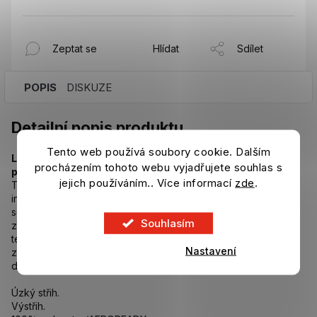
Zeptat se
Hlídat
Sdílet
POPIS
DISKUZE
Detailní popis produktu
Tento web používá soubory cookie. Dalším
Lehký dres, který hráči Manchester United nosí při
procházením tohoto webu vyjadřujete souhlas s
přípravě na ligové zápasy.
jejich používáním.. Více informací
zde
.
Tento tréninkový dres adidas ve sportovních barvách
inspirovaných venkovními dresy Manchesteru United je
součástí soupravy, kterou hráči nosí při přípravě na ligové
Souhlasím
zápasy. Jeho měkká interlocková tkanina, přiléhavý střih a
technologie AEROREADY, která reguluje vlhkost, společně
Nastavení
zajišťují pohodlné hraní. Teplem aplikovaný klubový znak
dodává fotbalovou inspiraci a zároveň zachovává lehkost.
Úzký střih.
Výstřih.