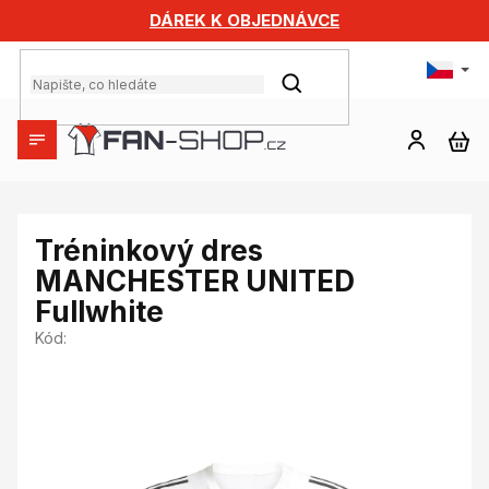
Přejít
DÁREK K OBJEDNÁVCE
na
obsah
HLEDAT
NÁ
KO
Tréninkový dres
MANCHESTER UNITED
Fullwhite
Kód: