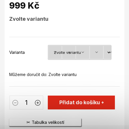
999 Kč
Měrná
Zvolte variantu
cena:
Varianta
Můžeme doručit do:
Zvolte variantu
Přidat do košíku
Tabulka velikostí