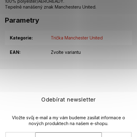
100% polyester/AEROREADY.
Tepelně nanášený znak Manchesteru United.
Parametry
Kategorie
:
Trička Manchester United
EAN
:
Zvolte variantu
Z
á
p
a
t
Odebírat newsletter
í
Vložte svůj e-mail a my vám budeme zasílat informace o
nových produktech na našem e-shopu.