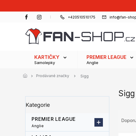
Přejít
na
obsah
+420510510175
info@fan-shop
KARTIČKY
PREMIER LEAGUE
Samolepky
Anglie
Prodávané značky
Sigg
Sigg
P
Přeskočit
Kategorie
o
kategorie
s
Ř
t
PREMIER LEAGUE
a
Dopor
r
z
Anglie
a
e
V