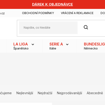
DÁREK K OBJEDNÁVCE
OBCHODNÍ PODMÍNKY
VRÁCENÍ A REKLAMACE
DO
.cz
HLEDAT
LA LIGA
SERIE A
BUNDESLI
Španělsko
Itálie
Německo
učujeme
Nejlevnější
Nejdražší
Nejprodávanější
Abecedně