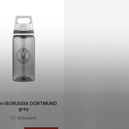
ev BORUSSIA DORTMUND
grey
Skladem