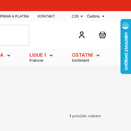
PRAVA A PLATBA
KONTAKT
CZK
Čeština
NÁKUPNÍ
KOŠÍK
GA
LIGUE 1
OSTATNÍ
Francie
Sortiment
1
položek celkem