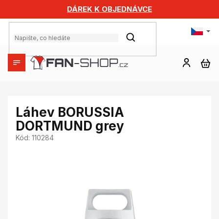
Přejít
DÁREK K OBJEDNÁVCE
na
obsah
HLEDAT
NÁ
KO
Láhev BORUSSIA
DORTMUND grey
Kód:
110284