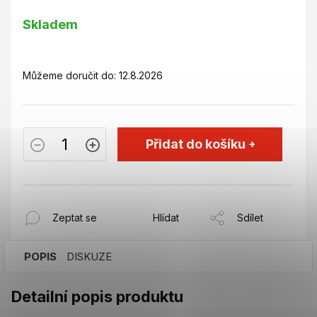
Měrná
Skladem
cena:
Můžeme doručit do:
12.8.2026
Přidat do košíku
Zeptat se
Hlídat
Sdílet
POPIS
DISKUZE
Detailní popis produktu