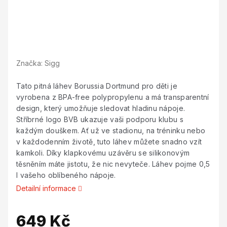
Značka:
Sigg
Tato pitná láhev Borussia Dortmund pro děti je
vyrobena z BPA-free polypropylenu a má transparentní
design, který umožňuje sledovat hladinu nápoje.
Stříbrné logo BVB ukazuje vaši podporu klubu s
každým douškem. Ať už ve stadionu, na tréninku nebo
v každodenním životě, tuto láhev můžete snadno vzít
kamkoli. Díky klapkovému uzávěru se silikonovým
těsněním máte jistotu, že nic nevyteče. Láhev pojme 0,5
l vašeho oblíbeného nápoje.
Detailní informace
649 Kč