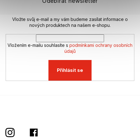
t
Odebírat newsletter
í
Vložte svůj e-mail a my vám budeme zasílat informace o
nových produktech na našem e-shopu.
Vložením e-mailu souhlasíte s
podmínkami ochrany osobních
údajů
Přihlásit se