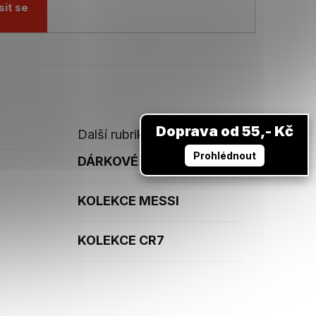
sit se
Doprava od 55,- Kč
Další rubriky
Prohlédnout
DÁRKOVÉ POUKAZY
KOLEKCE MESSI
KOLEKCE CR7