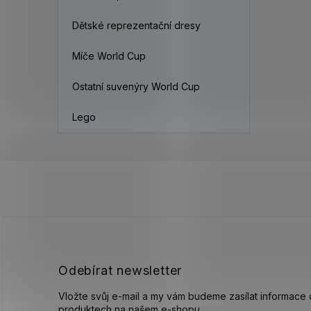
Dětské reprezentační dresy
Míče World Cup
Ostatní suvenýry World Cup
Lego
Z
á
p
a
t
í
Odebírat newsletter
Vložte svůj e-mail a my vám budeme zasílat informace
produktech na našem e-shopu.