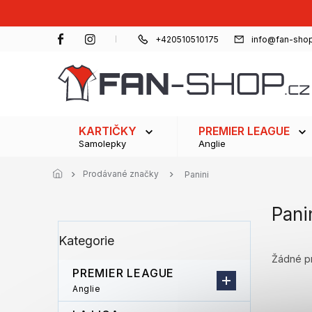
Přejít
na
obsah
+420510510175
info@fan-shop
KARTIČKY
PREMIER LEAGUE
Samolepky
Anglie
Prodávané značky
Panini
Pani
P
Přeskočit
Kategorie
o
kategorie
s
Žádné p
t
PREMIER LEAGUE
r
Anglie
a