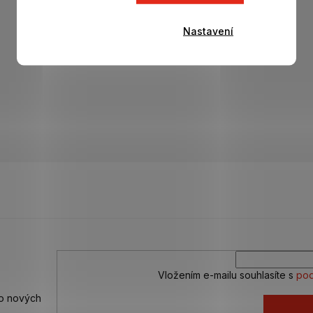
Nastavení
Vložením e-mailu souhlasíte s
pod
 o nových