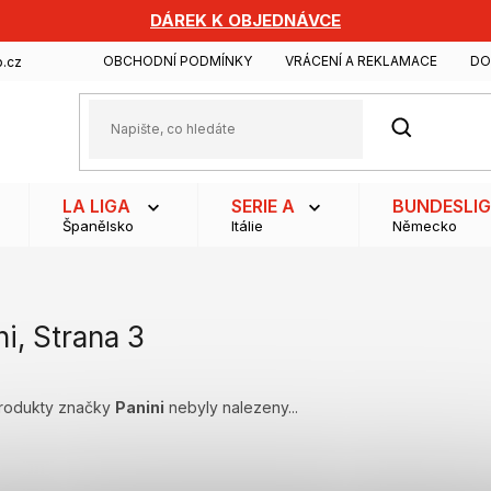
DÁREK K OBJEDNÁVCE
OBCHODNÍ PODMÍNKY
VRÁCENÍ A REKLAMACE
DO
.cz
HLEDAT
LA LIGA
SERIE A
BUNDESLI
Španělsko
Itálie
Německo
ni
, Strana 3
rodukty značky
Panini
nebyly nalezeny...