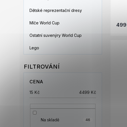
Dětské reprezentační dresy
Míče World Cup
499
Ostatní suvenýry World Cup
Lego
CENA
15
Kč
4499
Kč
Na skladě
46