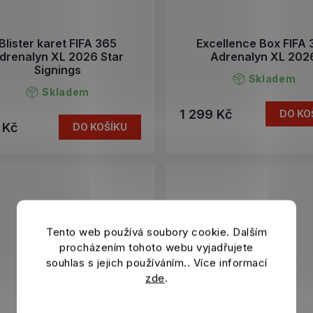
Blister karet FIFA 365
Excellence Box FIFA
drenalyn XL 2026 Star
Adrenalyn XL 202
Signings
Skladem
Skladem
1 299 Kč
DO KO
 Kč
DO KOŠÍKU
Tento web používá soubory cookie. Dalším
procházením tohoto webu vyjadřujete
souhlas s jejich používáním.. Více informací
zde
.