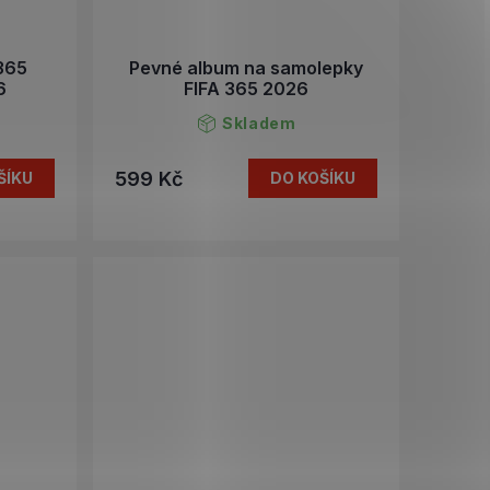
 365
Pevné album na samolepky
6
FIFA 365 2026
Skladem
599 Kč
ŠÍKU
DO KOŠÍKU