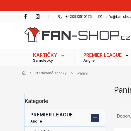
Přejít
na
obsah
+420510510175
info@fan-shop
KARTIČKY
PREMIER LEAGUE
Samolepky
Anglie
Prodávané značky
Panini
Pani
P
Přeskočit
Kategorie
o
kategorie
s
Ř
t
PREMIER LEAGUE
a
Dopor
r
z
Anglie
a
e
V