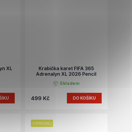
lyn XL
Krabička karet FIFA 365
Adrenalyn XL 2026 Pencil
Skladem
499 Kč
ŠÍKU
DO KOŠÍKU
VÝPRODEJ