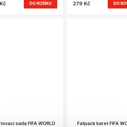
 Kč
279 Kč
DO KOŠÍKU
DO KO
rtovací sada FIFA WORLD
Fatpack karet FIFA W