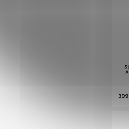
S
A
399