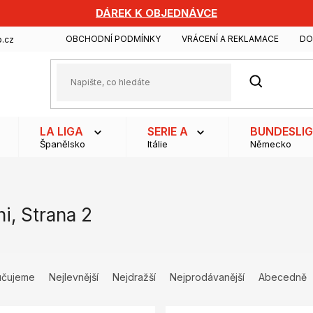
DÁREK K OBJEDNÁVCE
OBCHODNÍ PODMÍNKY
VRÁCENÍ A REKLAMACE
DO
.cz
HLEDAT
LA LIGA
SERIE A
BUNDESLI
Španělsko
Itálie
Německo
ni
, Strana 2
učujeme
Nejlevnější
Nejdražší
Nejprodávanější
Abecedně