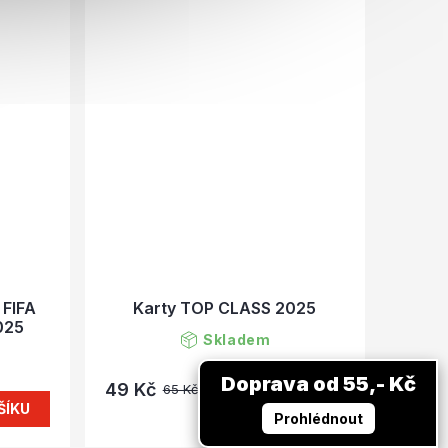
 FIFA
Karty TOP CLASS 2025
025
Skladem
Doprava od 55,- Kč
49 Kč
DO KOŠÍKU
65 Kč
ŠÍKU
Prohlédnout