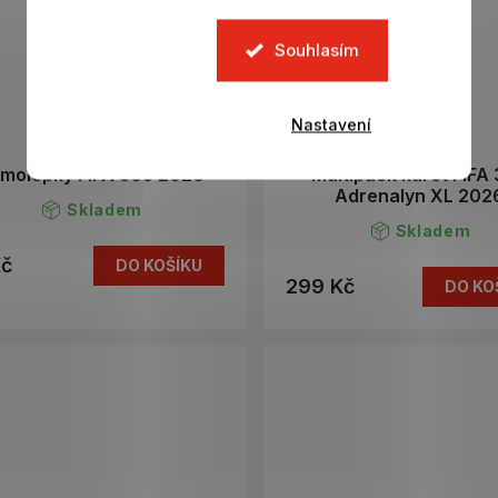
Souhlasím
Nastavení
molepky FIFA 365 2026
Multipack karet FIFA
Adrenalyn XL 202
Skladem
Skladem
Kč
DO KOŠÍKU
299 Kč
DO KO