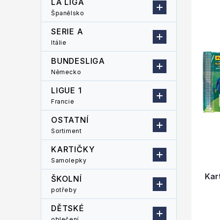
LA LIGA
n
n
ý
Španělsko
n
í
p
í
p
i
SERIE A
p
r
s
Itálie
a
o
p
n
d
r
BUNDESLIGA
e
u
o
Německo
l
k
d
LIGUE 1
t
u
ů
Francie
k
t
OSTATNÍ
ů
Sortiment
KARTIČKY
Samolepky
Kar
ŠKOLNÍ
potřeby
DĚTSKÉ
oblečení