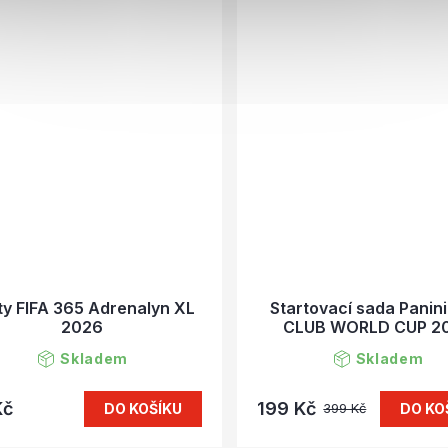
ty FIFA 365 Adrenalyn XL
Startovací sada Panini
2026
CLUB WORLD CUP 2
Skladem
Skladem
Kč
199 Kč
DO KOŠÍKU
DO KO
399 Kč