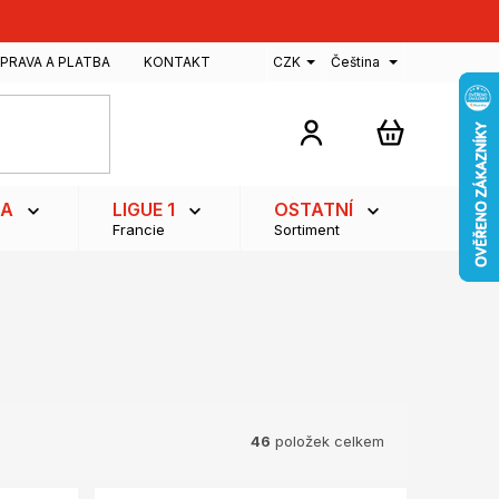
PRAVA A PLATBA
KONTAKT
CZK
Čeština
NÁKUPNÍ
KOŠÍK
GA
LIGUE 1
OSTATNÍ
Francie
Sortiment
46
položek celkem