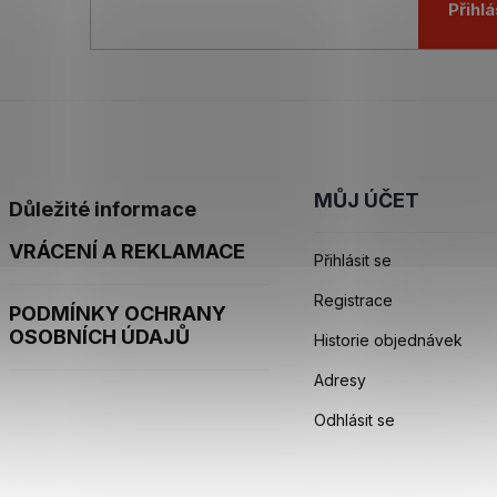
Přihlá
MŮJ ÚČET
Důležité informace
VRÁCENÍ A REKLAMACE
Přihlásit se
Registrace
PODMÍNKY OCHRANY
OSOBNÍCH ÚDAJŮ
Historie objednávek
Adresy
Odhlásit se