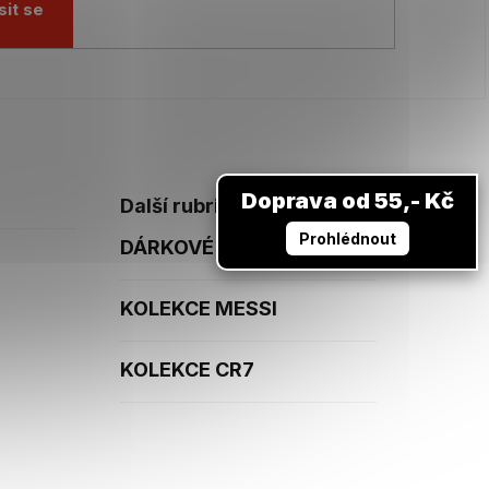
sit se
Doprava od 55,- Kč
Další rubriky
Prohlédnout
DÁRKOVÉ POUKAZY
KOLEKCE MESSI
KOLEKCE CR7