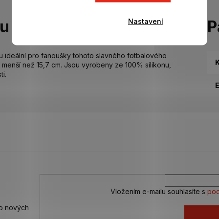
Nastavení
tu
P
ou ideální pro fanoušky tohoto slavného fotbalového
K
 menší než 15,7 cm. Jsou vyrobeny ze 100% silikonu,
i.
Vložením e-mailu souhlasíte s
pod
 o nových