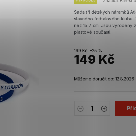
VÝPRODEJ
Značka:
Fan-sh
Sada tří dětských náramků Atl
slavného fotbalového klubu.
než 15,7 cm. Jsou vyrobeny 
plastové součásti.
199 Kč
–25 %
149 Kč
Měrná
cena:
Můžeme doručit do:
12.8.2026
Při