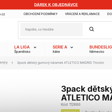
DÁREK K OBJEDNÁVCE
OBCHODNÍ PODMÍNKY
VRÁCENÍ A REKLAMACE
DO
.cz
HLEDAT
LA LIGA
SERIE A
BUNDESLI
Španělsko
Itálie
Německo
venýry
3pack dětský gumový náramek ATLETICO MADRID Tricolor
3pack dětsk
ATLETICO MA
Kód:
112886