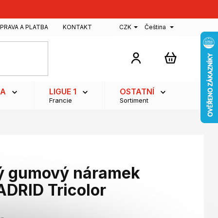
PRAVA A PLATBA
KONTAKT
CZK
Čeština
NÁKUPNÍ
KOŠÍK
GA
LIGUE 1
OSTATNÍ
Francie
Sortiment
ý gumový náramek
DRID Tricolor