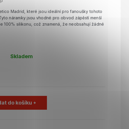
op
etico Madrid, které jsou ideální pro fanoušky tohoto
 Tyto náramky jsou vhodné pro obvod zápěstí menší
ze 100% silikonu, což znamená, že neobsahují žádné
Skladem
dat do košíku