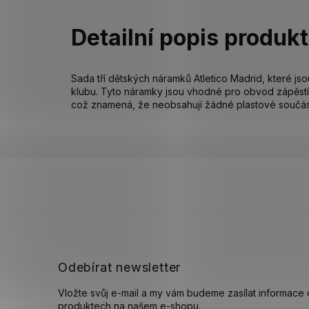
Detailní popis produk
Sada tří dětských náramků Atletico Madrid, které js
klubu. Tyto náramky jsou vhodné pro obvod zápěstí
což znamená, že neobsahují žádné plastové součást
Z
á
p
a
t
í
Odebírat newsletter
Vložte svůj e-mail a my vám budeme zasílat informace
produktech na našem e-shopu.