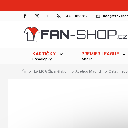
Přejít
na
obsah
+420510510175
info@fan-shop
KARTIČKY
PREMIER LEAGUE
Samolepky
Anglie
LA LIGA (Španělsko)
Atlético Madrid
Ostatní su