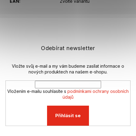
EAN
:
Zvolte variantu
Z
á
p
a
t
Odebírat newsletter
í
Vložte svůj e-mail a my vám budeme zasílat informace o
nových produktech na našem e-shopu.
Vložením e-mailu souhlasíte s
podmínkami ochrany osobních
údajů
Přihlásit se