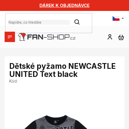
Přejít
DÁREK K OBJEDNÁVCE
na
obsah
HLEDAT
NÁ
KO
Dětské pyžamo NEWCASTLE
UNITED Text black
Kód: