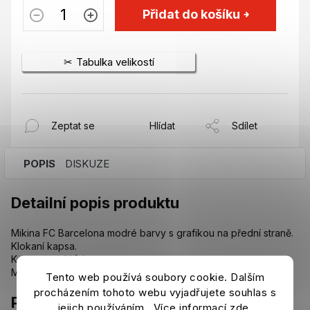
Přidat do košíku
Tabulka velikostí
Zeptat se
Hlídat
Sdílet
POPIS
DISKUZE
Detailní popis produktu
Mikina FC Barcelona modré barvy s grafikou na přední straně.
Klokaní kapsa.
Kapuce se šňůrkou.
Materiál: 60% bavlna a 40% polyester.
Tento web používá soubory cookie. Dalším
procházením tohoto webu vyjadřujete souhlas s
Parametry
jejich používáním.. Více informací
zde
.