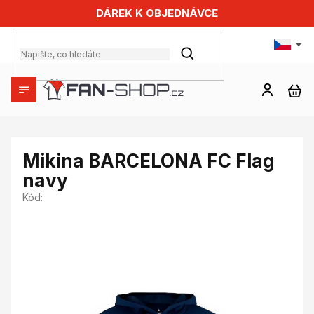
Přejít
DÁREK K OBJEDNÁVCE
na
obsah
HLEDAT
NÁ
KO
Mikina BARCELONA FC Flag
navy
Kód: