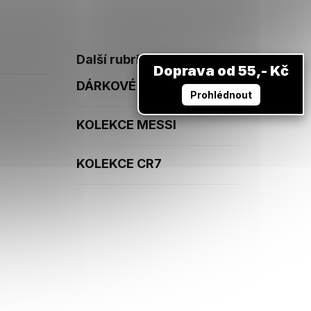
Další rubriky
Doprava od 55,- Kč
DÁRKOVÉ POUKAZY
Prohlédnout
KOLEKCE MESSI
KOLEKCE CR7