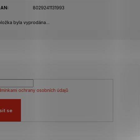
EAN
:
8029241131993
ložka byla vyprodána…
mínkami ochrany osobních údajů
sit se