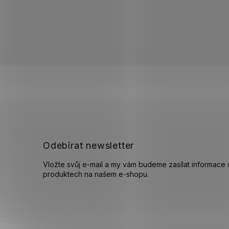
Z
á
p
a
t
í
Odebírat newsletter
Vložte svůj e-mail a my vám budeme zasílat informace
produktech na našem e-shopu.