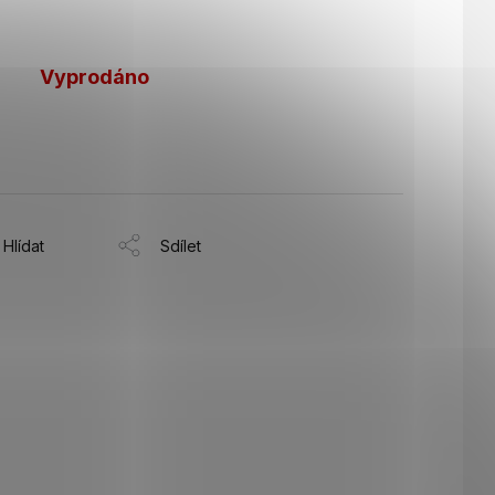
Vyprodáno
Hlídat
Sdílet