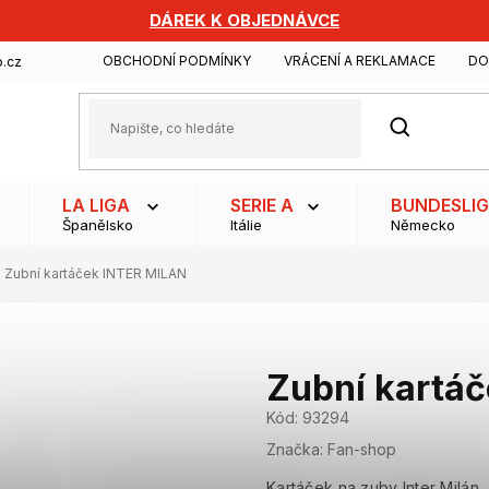
DÁREK K OBJEDNÁVCE
OBCHODNÍ PODMÍNKY
VRÁCENÍ A REKLAMACE
DO
.cz
HLEDAT
LA LIGA
SERIE A
BUNDESLI
Španělsko
Itálie
Německo
Zubní kartáček INTER MILAN
Zubní kartá
Kód:
93294
Značka:
Fan-shop
Kartáček na zuby Inter Milán.