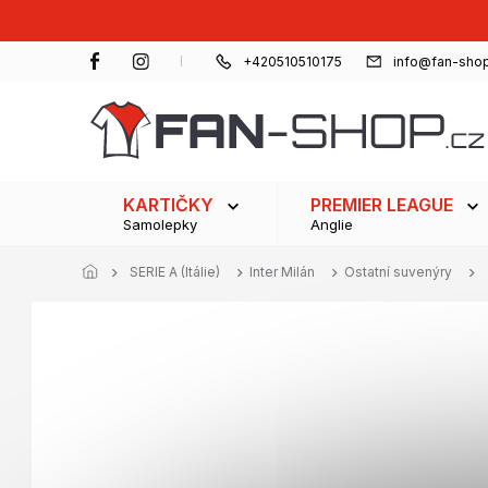
Přejít
na
obsah
+420510510175
info@fan-shop
KARTIČKY
PREMIER LEAGUE
Samolepky
Anglie
SERIE A (Itálie)
Inter Milán
Ostatní suvenýry