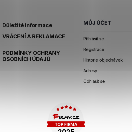
MŮJ ÚČET
Důležité informace
VRÁCENÍ A REKLAMACE
Přihlásit se
Registrace
PODMÍNKY OCHRANY
OSOBNÍCH ÚDAJŮ
Historie objednávek
Adresy
Odhlásit se