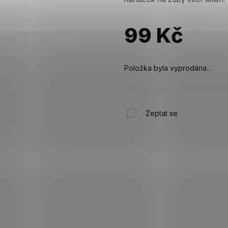
99 Kč
Měrná
cena:
Položka byla vyprodána…
Zeptat se