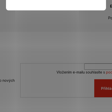
Po
Vložením e-mailu souhlasíte s
pod
 o nových
Přihlá