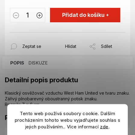
Přidat do košíku
Zeptat se
Hlídat
Sdílet
POPIS
DISKUZE
Detailní popis produktu
Klasický osvěžovač vzduchu West Ham United ve tvaru znaku.
Zářivý plnobarevný oboustranný potisk znaku.
Rozměr: 7 x 6 cm.
Tento web používá soubory cookie. Dalším
Parametry
procházením tohoto webu vyjadřujete souhlas s
jejich používáním.. Více informací
zde
.
Kategorie
:
Ostatní suvenýry West Ham United