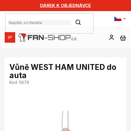
Přejít
DÁREK K OBJEDNÁVCE
na
obsah
HLEDAT
NÁ
KO
Vůně WEST HAM UNITED do
auta
Kód:
5676