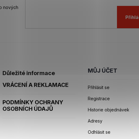
 o nových
Přihlá
MŮJ ÚČET
Důležité informace
VRÁCENÍ A REKLAMACE
Přihlásit se
Registrace
PODMÍNKY OCHRANY
OSOBNÍCH ÚDAJŮ
Historie objednávek
Adresy
Odhlásit se