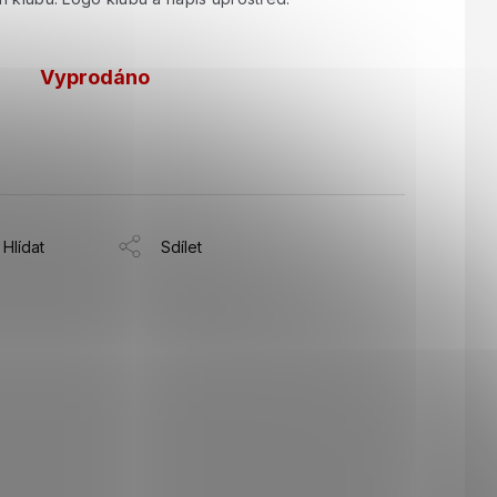
Vyprodáno
Hlídat
Sdílet