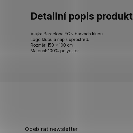
Detailní popis produk
Vlajka Barcelona FC v barvách klubu.
Logo klubu a nápis uprostřed.
Rozměr: 150 x 100 cm.
Materiál: 100% polyester.
Z
á
p
a
t
í
Odebírat newsletter