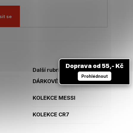
sit se
Doprava od 55,- Kč
Další rubriky
Prohlédnout
DÁRKOVÉ POUKAZY
KOLEKCE MESSI
KOLEKCE CR7