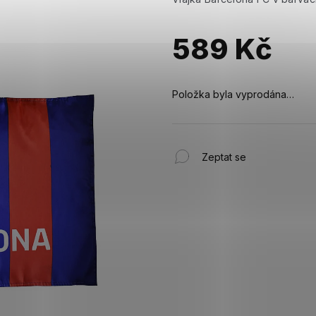
589 Kč
Měrná
cena:
Položka byla vyprodána…
Zeptat se