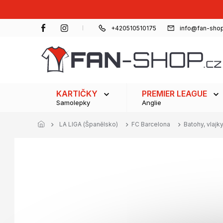
Přejít
na
obsah
+420510510175
info@fan-shop
KARTIČKY
PREMIER LEAGUE
Samolepky
Anglie
LA LIGA (Španělsko)
FC Barcelona
Batohy, vlajk