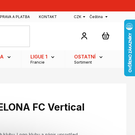
PRAVA A PLATBA
KONTAKT
CZK
Čeština
NÁKUPNÍ
KOŠÍK
GA
LIGUE 1
OSTATNÍ
Francie
Sortiment
ELONA FC Vertical
h klubu. Logo klubu a nápis uprostřed.