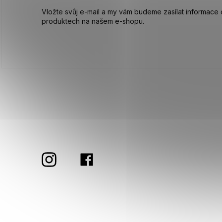
Vložte svůj e-mail a my vám budeme zasílat informace
produktech na našem e-shopu.