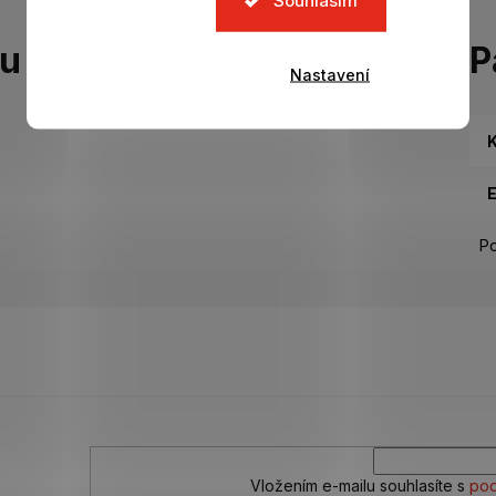
tu
P
Nastavení
K
Po
Vložením e-mailu souhlasíte s
pod