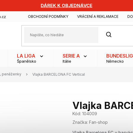
DÁREK K OBJEDNÁVCE
OBCHODNÍ PODMÍNKY
VRÁCENÍ A REKLAMACE
DO
.cz
HLEDAT
LA LIGA
SERIE A
BUNDESLI
Španělsko
Itálie
Německo
y, peněženky
Vlajka BARCELONA FC Vertical
Vlajka BARC
Kód:
104009
Značka:
Fan-shop
Vlajka Barcelona FC v barvác