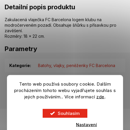
Detailní popis produktu
Zakulacená vlaječka FC Barcelona logem klubu na
modročerveném pozadí. Obsahuje šňůrku s přísavkou pro
zavěšení.
Rozměry: 18 × 22 cm.
Parametry
Kategorie
:
Batohy, vlajky, peněženky FC Barcelona
EAN
:
8435047874949
Tento web používá soubory cookie. Dalším
procházením tohoto webu vyjadřujete souhlas s
Položka byla vyprodána…
jejich používáním.. Více informací
zde
.
Z
Souhlasím
á
p
Nastavení