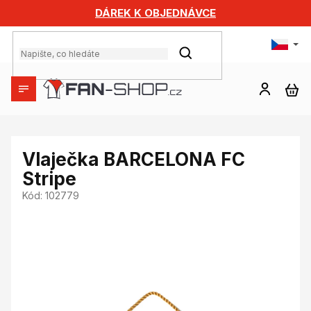
Přejít
DÁREK K OBJEDNÁVCE
na
obsah
HLEDAT
NÁ
KO
Vlaječka BARCELONA FC
Stripe
Kód:
102779