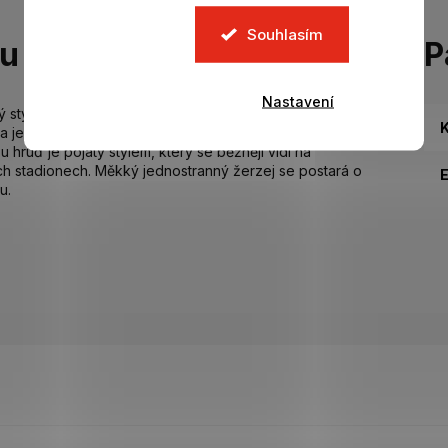
Souhlasím
tu
P
Nastavení
 styl.
K
 a je ideální pro fanoušky Realu Madrid se zálibou v
ruď je pojatý stylem, který se běžněji vidí na
h stadionech. Měkký jednostranný žerzej se postará o
u.