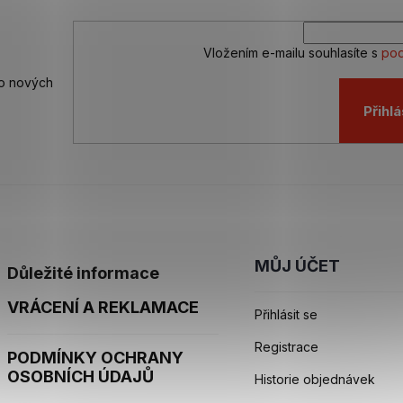
Vložením e-mailu souhlasíte s
pod
 o nových
Přihlá
MŮJ ÚČET
Důležité informace
VRÁCENÍ A REKLAMACE
Přihlásit se
Registrace
PODMÍNKY OCHRANY
OSOBNÍCH ÚDAJŮ
Historie objednávek