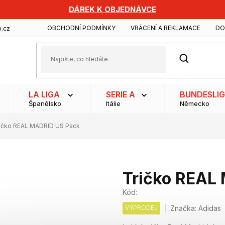
DÁREK K OBJEDNÁVCE
OBCHODNÍ PODMÍNKY
VRÁCENÍ A REKLAMACE
DO
.cz
HLEDAT
LA LIGA
SERIE A
BUNDESLI
Španělsko
Itálie
Německo
ičko REAL MADRID US Pack
Tričko REAL
Kód:
VÝPRODEJ
Značka:
Adidas