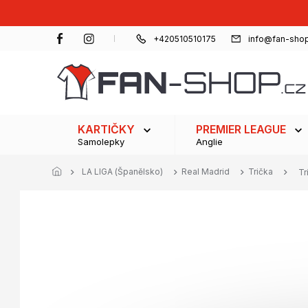
Přejít
na
obsah
+420510510175
info@fan-shop
KARTIČKY
PREMIER LEAGUE
Samolepky
Anglie
LA LIGA (Španělsko)
Real Madrid
Trička
Tr