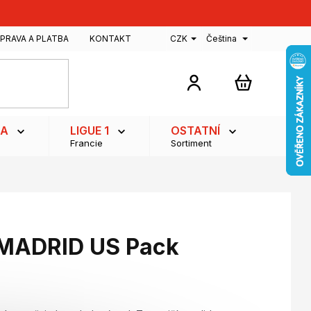
PRAVA A PLATBA
KONTAKT
CZK
Čeština
NÁKUPNÍ
KOŠÍK
GA
LIGUE 1
OSTATNÍ
Francie
Sortiment
 MADRID US Pack