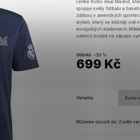
Lehké tričko Real Madrid, kte
spojuje světy fotbalu a baseb
zálibou v amerických sportec
stylem, který se běžněji vidí
evropských stadionech. Měkký
zatímco budeš na zápase vyni
999 Kč
–30 %
699 Kč
Měrná
cena:
Varianta
Můžeme doručit do:
Zvolte var