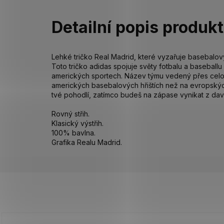
Detailní popis produk
Lehké tričko Real Madrid, které vyzařuje basebalový
Toto tričko adidas spojuje světy fotbalu a baseballu
amerických sportech. Název týmu vedený přes celou h
amerických basebalových hřištích než na evropskýc
tvé pohodlí, zatímco budeš na zápase vynikat z dav
Rovný střih.
Klasický výstřih.
100% bavlna.
Grafika Realu Madrid.
Z
á
p
a
t