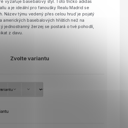
ré vyzařuje basebalový styl. Toto tričko adidas
allu a je ideální pro fanoušky Realu Madrid se
h. Název týmu vedený přes celou hruď je pojatý
 na amerických basebalových hřištích než na
 jednostranný žerzej se postará o tvé pohodlí,
kat z davu.
Zvolte variantu
iantu