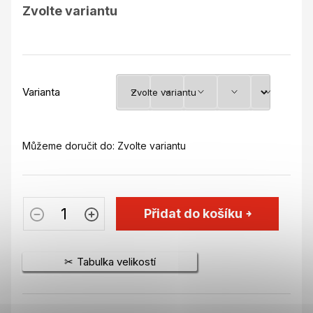
Měrná
Zvolte variantu
cena:
Varianta
Můžeme doručit do:
Zvolte variantu
Přidat do košíku
Tabulka velikostí