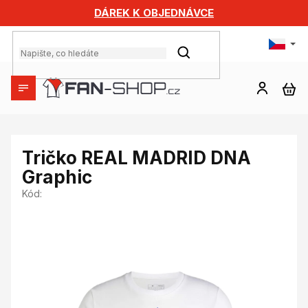
Přejít
DÁREK K OBJEDNÁVCE
na
obsah
HLEDAT
NÁ
KO
Tričko REAL MADRID DNA
Graphic
Kód: