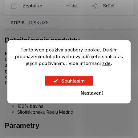
Zeptat se
Hlídat
Sdílet
POPIS
DISKUZE
Detailní popis produktu
Tento web používá soubory cookie. Dalším
Poutavé tričko pro všechny příznivce Realu Madrid.
procházením tohoto webu vyjadřujete souhlas s
Dejte světu najevo svou fotbalovou oddanost. Toto tričko
jejich používáním.. Více informací
zde
.
adidas Real Madrid nenechá nikoho na pochybách, kterému
týmu fandíte. Jeho měkký bavlněný žerzejový materiál zajistí
celodenní pohodlí, ať už jste venku, nebo odpočíváte doma.
Souhlasím
Přijměte ducha krásné hry pokaždé, když si ho obléknete.
Nastavení
Regular fit
Žebrovaný výstřih
100% bavlna
Sítotisk znaku Realu Madrid
Parametry