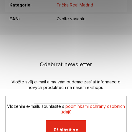
Kategorie
:
Trička Real Madrid
EAN
:
Zvolte variantu
Z
á
p
a
t
Odebírat newsletter
í
Vložte svůj e-mail a my vám budeme zasílat informace o
nových produktech na našem e-shopu.
Vložením e-mailu souhlasíte s
podmínkami ochrany osobních
údajů
Přihlásit se