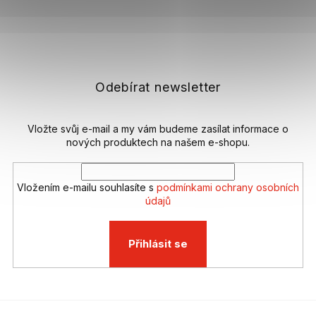
Z
á
p
a
t
Odebírat newsletter
í
Vložte svůj e-mail a my vám budeme zasílat informace o
nových produktech na našem e-shopu.
Vložením e-mailu souhlasíte s
podmínkami ochrany osobních
údajů
Přihlásit se