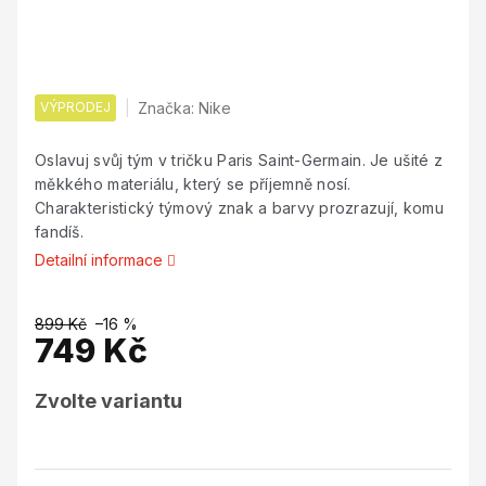
VÝPRODEJ
Značka:
Nike
Oslavuj svůj tým v tričku Paris Saint-Germain. Je ušité z
měkkého materiálu, který se příjemně nosí.
Charakteristický týmový znak a barvy prozrazují, komu
fandíš.
Detailní informace
899 Kč
–16 %
749 Kč
Měrná
Zvolte variantu
cena: