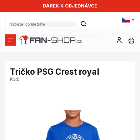
Přejít
DÁREK K OBJEDNÁVCE
na
obsah
HLEDAT
NÁ
KO
Tričko PSG Crest royal
Kód: