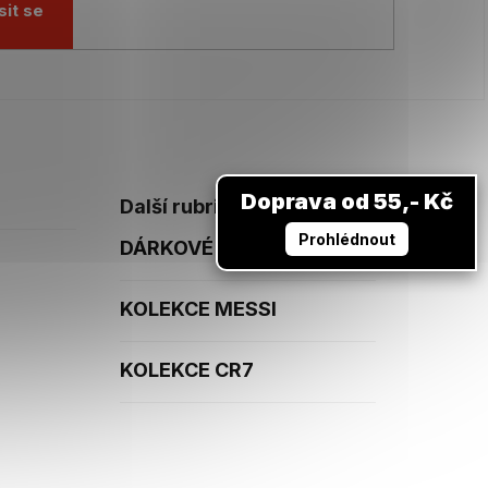
sit se
Doprava od 55,- Kč
Další rubriky
Prohlédnout
DÁRKOVÉ POUKAZY
KOLEKCE MESSI
KOLEKCE CR7