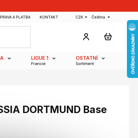
PRAVA A PLATBA
KONTAKT
CZK
Čeština
NÁKUPNÍ
KOŠÍK
GA
LIGUE 1
OSTATNÍ
Francie
Sortiment
USSIA DORTMUND Base