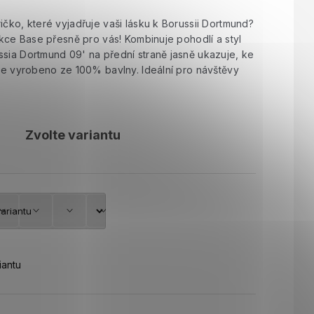
ičko, které vyjadřuje vaši lásku k Borussii Dortmund?
lekce Base přesně pro vás! Kombinuje pohodlí a styl
ssia Dortmund 09' na přední straně jasně ukazuje, ke
 je vyrobeno ze 100% bavlny. Ideální pro návštěvy
.
Zvolte variantu
iantu