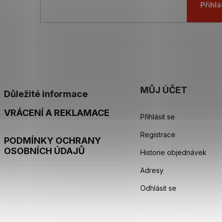
Přihlá
MŮJ ÚČET
Důležité informace
VRÁCENÍ A REKLAMACE
Přihlásit se
Registrace
PODMÍNKY OCHRANY
OSOBNÍCH ÚDAJŮ
Historie objednávek
Adresy
Odhlásit se