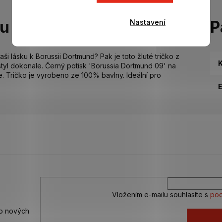
Nastavení
tu
P
ši lásku k Borussii Dortmund? Pak je toto žluté tričko z
K
tyl dokonale. Černý potisk 'Borussia Dortmund 09' na
e. Tričko je vyrobeno ze 100% bavlny. Ideální pro
Vložením e-mailu souhlasíte s
pod
 o nových