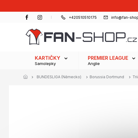
Přejít
na
obsah
+420510510175
info@fan-shop
KARTIČKY
PREMIER LEAGUE
Samolepky
Anglie
BUNDESLIGA (Německo)
Borussia Dortmund
Tri