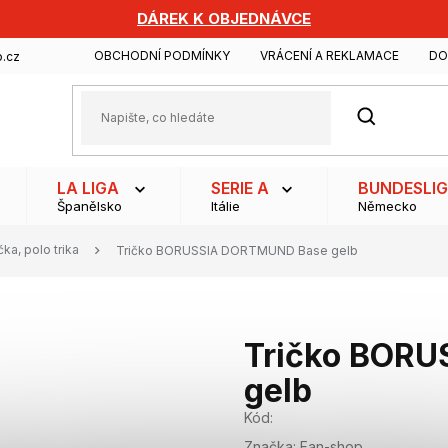
DÁREK K OBJEDNÁVCE
OBCHODNÍ PODMÍNKY
VRÁCENÍ A REKLAMACE
DO
.cz
HLEDAT
LA LIGA
SERIE A
BUNDESLI
Španělsko
Itálie
Německo
čka, polo trika
Tričko BORUSSIA DORTMUND Base gelb
Tričko BOR
gelb
Kód:
Značka:
Fan-shop