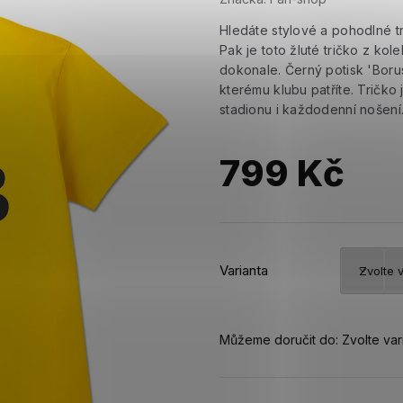
Hledáte stylové a pohodlné tr
Pak je toto žluté tričko z ko
dokonale. Černý potisk 'Boru
kterému klubu patříte. Tričko
stadionu i každodenní nošení
799 Kč
Měrná
cena:
Varianta
Můžeme doručit do:
Zvolte var