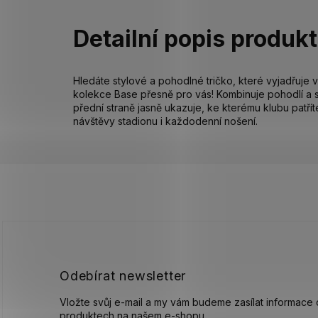
Detailní popis produk
Hledáte stylové a pohodlné tričko, které vyjadřuje va
kolekce Base přesně pro vás! Kombinuje pohodlí a s
přední straně jasně ukazuje, ke kterému klubu patřít
návštěvy stadionu i každodenní nošení.
Z
á
p
a
t
í
Odebírat newsletter
Vložte svůj e-mail a my vám budeme zasílat informace
produktech na našem e-shopu.