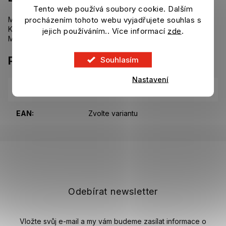
Tento web používá soubory cookie. Dalším
procházením tohoto webu vyjadřujete souhlas s
Modré tričko Bayern Mnichov s velkým logem a 5 hvězdami.
Kulatý výstřih. Krátký rukáv.
jejich používáním.. Více informací
zde
.
Materiál: 100% bavlna.
Parametry
Souhlasím
Nastavení
Kategorie
:
Trička Bayern Mnichov
EAN
:
Zvolte variantu
Z
á
p
a
t
Odebírat newsletter
í
Vložte svůj e-mail a my vám budeme zasílat informace o