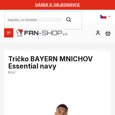
Přejít
DÁREK K OBJEDNÁVCE
na
obsah
HLEDAT
NÁ
KO
Tričko BAYERN MNICHOV
Essential navy
Kód: