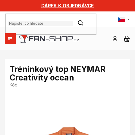
Přejít
DÁREK K OBJEDNÁVCE
na
obsah
HLEDAT
NÁ
KO
Tréninkový top NEYMAR
Creativity ocean
Kód: