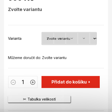
Měrná
Zvolte variantu
cena:
Varianta
Můžeme doručit do:
Zvolte variantu
Přidat do košíku
Tabulka velikostí