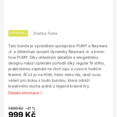
VÝPRODEJ
Značka:
Puma
Tato bunda je výsledkem spolupráce PUMY a Neymara
Jr. a ztělesňuje spojení dynamiky Neymara Jr. a know-
how PUMY. Díky úhledným detailům a elegantnímu
designu nabízí optimální pohodlí díky regular fit střihu,
praktickému zapínání na čtvrt zipu a vysoce funkční
tkanině. Ať už jsi na hřišti, nebo mimo něj, ukaž svou
vášeň pro krásu s touto bundou, která odráží
kreativního ducha jedné z legend krásné hry.
Detailní informace
1 699 Kč
–41 %
999 Kč