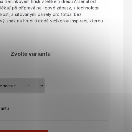
na tréninkovém hřišti v lehkém dresu Arsenal od
blékají při přípravě na ligové zápasy, s technologií
ost, a síťovanými panely pro fotbal bez
ý znak na hrudi ti dodá veškerou inspiraci, kterou
Zvolte variantu
iantu