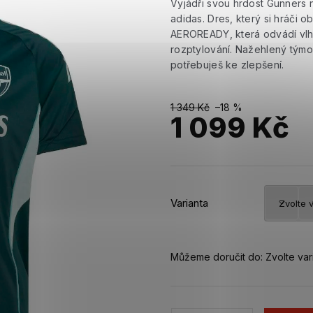
Vyjádři svou hrdost Gunners 
adidas. Dres, který si hráči o
AEROREADY, která odvádí vlhk
rozptylování. Nažehlený týmov
potřebuješ ke zlepšení.
1 349 Kč
–18 %
1 099 Kč
Měrná
cena:
Varianta
Můžeme doručit do:
Zvolte var