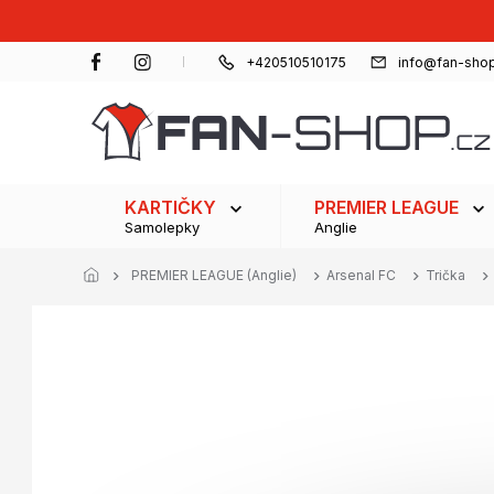
Přejít
na
obsah
+420510510175
info@fan-shop
KARTIČKY
PREMIER LEAGUE
Samolepky
Anglie
PREMIER LEAGUE (Anglie)
Arsenal FC
Trička