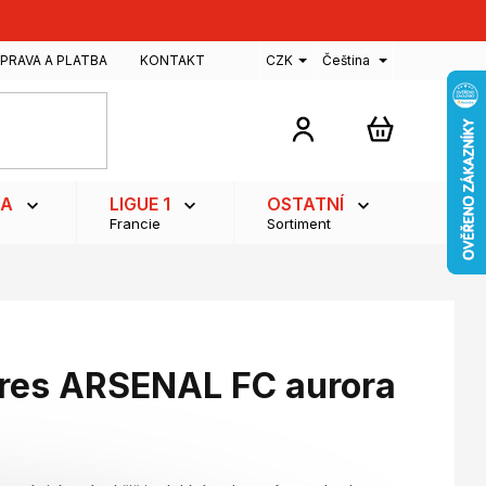
PRAVA A PLATBA
KONTAKT
CZK
Čeština
NÁKUPNÍ
KOŠÍK
GA
LIGUE 1
OSTATNÍ
Francie
Sortiment
dres ARSENAL FC aurora