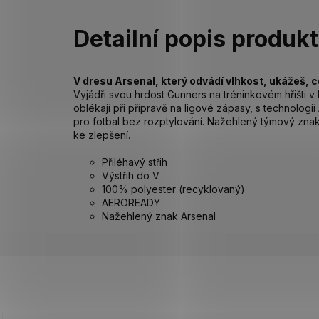
Detailní popis produk
V dresu Arsenal, který odvádí vlhkost, ukážeš, c
Vyjádři svou hrdost Gunners na tréninkovém hřišti v 
oblékají při přípravě na ligové zápasy, s technolog
pro fotbal bez rozptylování. Nažehlený týmový znak 
ke zlepšení.
Přiléhavý střih
Výstřih do V
100% polyester (recyklovaný)
AEROREADY
Nažehlený znak Arsenal
Z
á
p
a