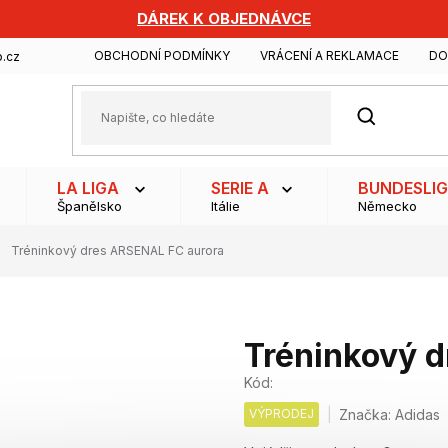
DÁREK K OBJEDNÁVCE
OBCHODNÍ PODMÍNKY
VRÁCENÍ A REKLAMACE
DO
.cz
HLEDAT
LA LIGA
SERIE A
BUNDESLI
Španělsko
Itálie
Německo
Tréninkový dres ARSENAL FC aurora
Tréninkový 
Kód:
VÝPRODEJ
Značka:
Adidas