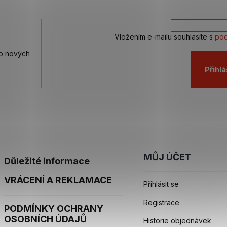
Vložením e-mailu souhlasíte s
pod
 o nových
Přihlá
MŮJ ÚČET
Důležité informace
VRÁCENÍ A REKLAMACE
Přihlásit se
Registrace
PODMÍNKY OCHRANY
OSOBNÍCH ÚDAJŮ
Historie objednávek