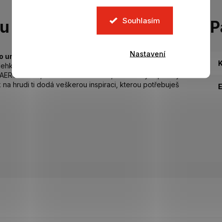
Souhlasím
tu
P
Nastavení
o umíš.
K
lehkém dresu Arsenal od adidas. Dres, který si hráči
ií AEROREADY, která odvádí vlhkost, a síťovanými panely
na hrudi ti dodá veškerou inspiraci, kterou potřebuješ