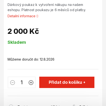
Dárkový poukaz k vytvoření nákupu na našem
eshopu. Platnost poukazu je 6 měsíců od platby.
Detailní informace
2 000 Kč
Měrná
Skladem
cena:
Můžeme doručit do:
12.8.2026
Přidat do košíku