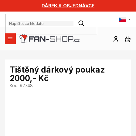
Přejít
DÁREK K OBJEDNÁVCE
na
obsah
HLEDAT
NÁ
KO
Tištěný dárkový poukaz
2000,- Kč
Kód:
92748