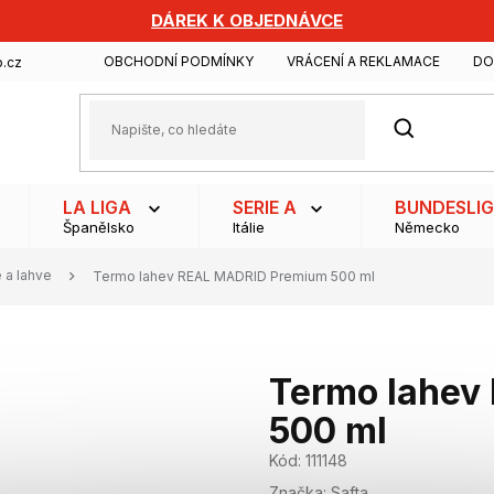
DÁREK K OBJEDNÁVCE
OBCHODNÍ PODMÍNKY
VRÁCENÍ A REKLAMACE
DO
.cz
HLEDAT
LA LIGA
SERIE A
BUNDESLI
Španělsko
Itálie
Německo
e a lahve
Termo lahev REAL MADRID Premium 500 ml
Termo lahev
500 ml
Kód:
111148
Značka:
Safta