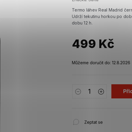
Termo láhev Real Madrid čern
Udrží tekutinu horkou po dobu
dobu 12 h.
499 Kč
Měrná
cena:
Můžeme doručit do:
12.8.2026
Při
Zeptat se