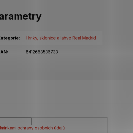
arametry
ategorie
:
Hrnky, sklenice a lahve Real Madrid
EAN
:
8412688536733
mínkami ochrany osobních údajů