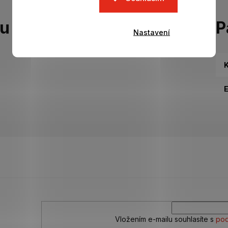
tu
P
Nastavení
K
Vložením e-mailu souhlasíte s
pod