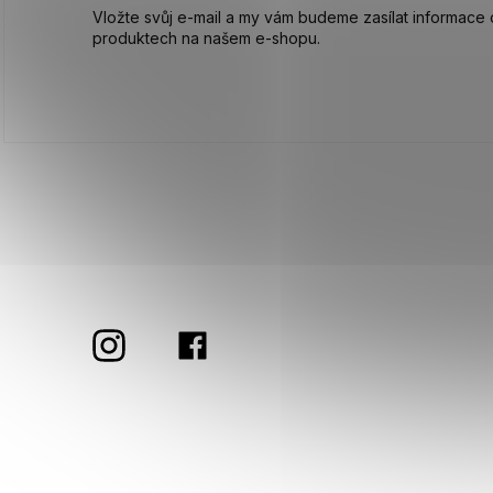
Vložte svůj e-mail a my vám budeme zasílat informace
produktech na našem e-shopu.