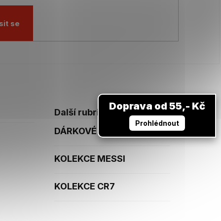
sit se
Doprava od 55,- Kč
Další rubriky
Prohlédnout
DÁRKOVÉ POUKAZY
KOLEKCE MESSI
KOLEKCE CR7