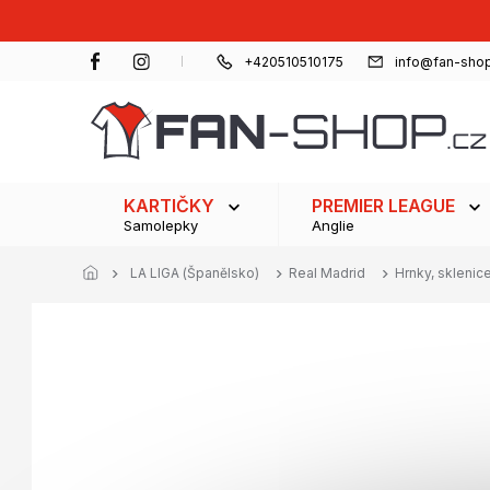
Přejít
na
obsah
+420510510175
info@fan-shop
KARTIČKY
PREMIER LEAGUE
Samolepky
Anglie
LA LIGA (Španělsko)
Real Madrid
Hrnky, sklenic