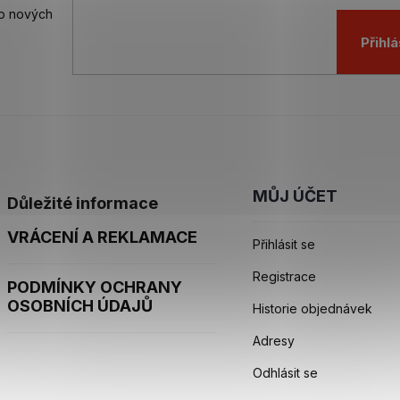
 o nových
Přihlá
MŮJ ÚČET
Důležité informace
VRÁCENÍ A REKLAMACE
Přihlásit se
Registrace
PODMÍNKY OCHRANY
OSOBNÍCH ÚDAJŮ
Historie objednávek
Adresy
Odhlásit se