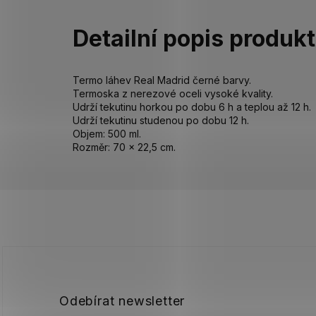
Detailní popis produk
Termo láhev Real Madrid černé barvy.
Termoska z nerezové oceli vysoké kvality.
Udrží tekutinu horkou po dobu 6 h a teplou až 12 h.
Udrží tekutinu studenou po dobu 12 h.
Objem: 500 ml.
Rozměr: 70 x 22,5 cm.
Z
á
p
a
t
í
Odebírat newsletter