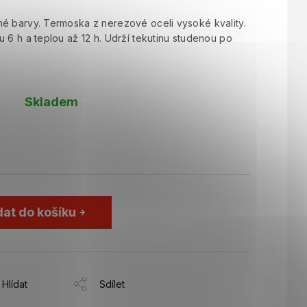
é barvy. Termoska z nerezové oceli vysoké kvality.
 6 h a teplou až 12 h. Udrží tekutinu studenou po
Skladem
dat do košíku
Hlídat
Sdílet