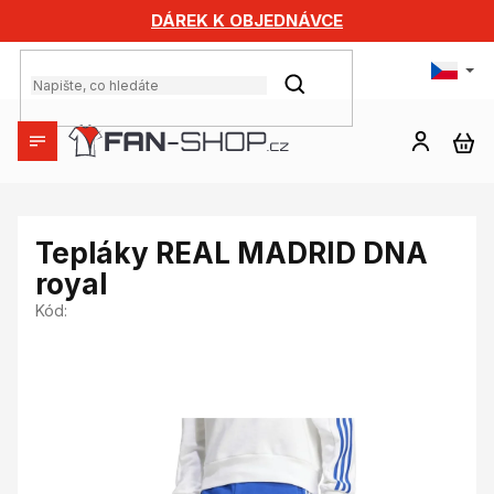
Přejít
DÁREK K OBJEDNÁVCE
na
obsah
HLEDAT
NÁ
KO
Tepláky REAL MADRID DNA
royal
Kód: