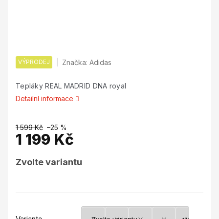
VÝPRODEJ
Značka:
Adidas
Tepláky REAL MADRID DNA royal
Detailní informace
1 599 Kč
–25 %
1 199 Kč
Měrná
Zvolte variantu
cena:
Varianta