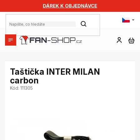
Přejít
DÁREK K OBJEDNÁVCE
na
obsah
HLEDAT
NÁ
KO
Taštička INTER MILAN
carbon
Kód:
111305