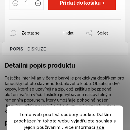
Přidat do košíku
Zeptat se
Hlídat
Sdílet
POPIS
DISKUZE
Detailní popis produktu
Taštička Inter Milan v černé barvě je praktickým doplňkem pro
fanoušky tohoto slavného fotbalového klubu. Obsahuje dvě
kapsy, které se uzavírají na zip, což zajišťuje bezpečné
uložení vašich věcí. Taštička je vybavena nastavitelným
ramenním popruhem, který umožňuje pohodlné nošení.
Rozměry taštičky jsou 22 x 19 x 4 cm, což ji činí ideální pro
každodenní použití.
Tento web používá soubory cookie. Dalším
procházením tohoto webu vyjadřujete souhlas s
Parametry
jejich používáním.. Více informací
zde
.