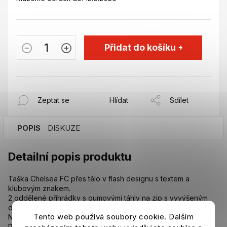
Přidat do košíku
Zeptat se
Hlídat
Sdílet
POPIS
DISKUZE
Detailní popis produktu
Taška Chelsea FC přes tělo v flash designu s textem a
klubovým znakem.
2 oddělené přihrádky s gumovými táhly na zip s vyvýšeným
detailem Chelsea FC.
Tento web používá soubory cookie. Dalším
Nastavitelný popruh na tělo.
Přibližně 30 x 16 x 6 cm