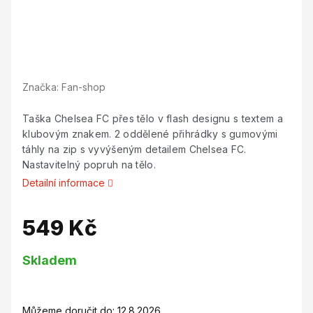
Značka:
Fan-shop
Taška Chelsea FC přes tělo v flash designu s textem a
klubovým znakem. 2 oddělené přihrádky s gumovými
táhly na zip s vyvýšeným detailem Chelsea FC.
Nastavitelný popruh na tělo.
Detailní informace
549 Kč
Měrná
Skladem
cena:
Můžeme doručit do:
12.8.2026