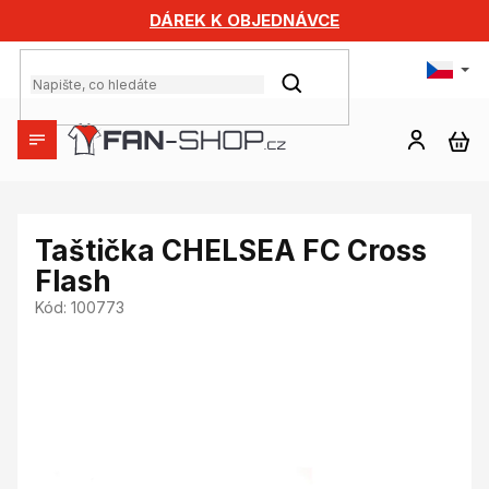
Přejít
DÁREK K OBJEDNÁVCE
na
obsah
HLEDAT
NÁ
KO
Taštička CHELSEA FC Cross
Flash
Kód:
100773