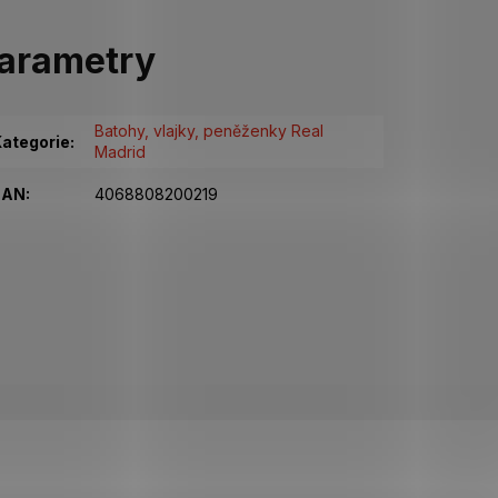
arametry
Batohy, vlajky, peněženky Real
ategorie
:
Madrid
EAN
:
4068808200219