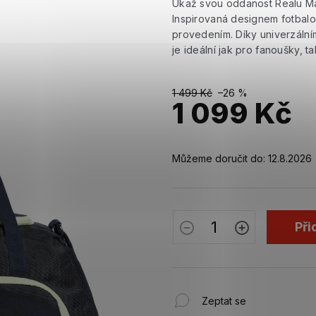
Ukaž svou oddanost Realu Mad
Inspirovaná designem fotbalo
provedením. Díky univerzální
je ideální jak pro fanoušky, t
1 499 Kč
–26 %
1 099 Kč
Měrná
cena:
Můžeme doručit do:
12.8.2026
Při
Zeptat se