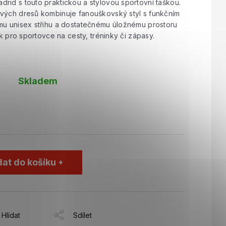
rid s touto praktickou a stylovou sportovní taškou.
vých dresů kombinuje fanouškovský styl s funkčním
mu unisex střihu a dostatečnému úložnému prostoru
ak pro sportovce na cesty, tréninky či zápasy.
Skladem
dat do košíku
Hlídat
Sdílet