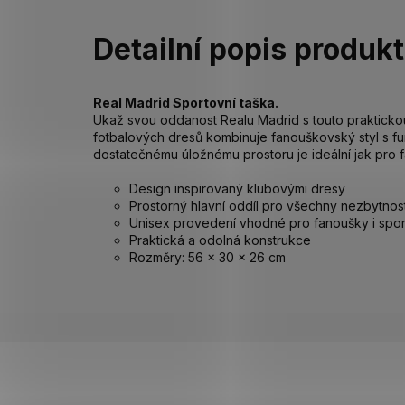
Detailní popis produk
Real Madrid Sportovní taška.
Ukaž svou oddanost Realu Madrid s touto praktickou
fotbalových dresů kombinuje fanouškovský styl s fu
dostatečnému úložnému prostoru je ideální jak pro f
Design inspirovaný klubovými dresy
Prostorný hlavní oddíl pro všechny nezbytnost
Unisex provedení vhodné pro fanoušky i spo
Praktická a odolná konstrukce
Rozměry: 56 × 30 × 26 cm
Z
á
p