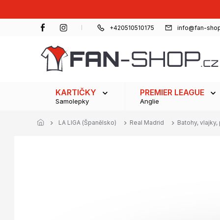
Přejít
na
obsah
+420510510175
info@fan-shop
KARTIČKY
PREMIER LEAGUE
Samolepky
Anglie
LA LIGA (Španělsko)
Real Madrid
Batohy, vlajky