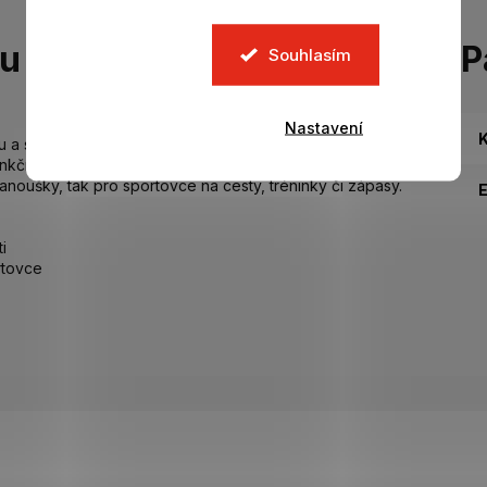
tu
P
Souhlasím
Nastavení
K
 a stylovou sportovní taškou. Inspirovaná designem
nkčním provedením. Díky univerzálnímu unisex střihu a
anoušky, tak pro sportovce na cesty, tréninky či zápasy.
i
rtovce