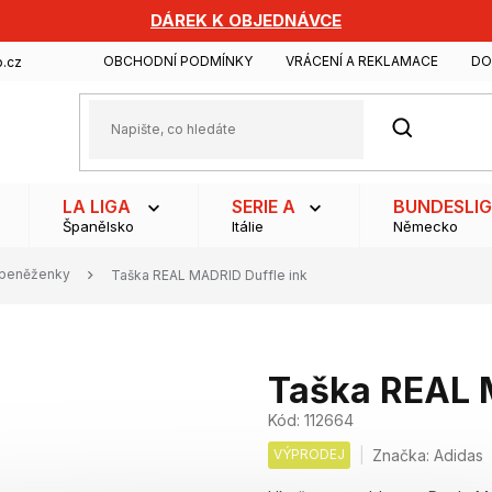
DÁREK K OBJEDNÁVCE
OBCHODNÍ PODMÍNKY
VRÁCENÍ A REKLAMACE
DO
.cz
HLEDAT
LA LIGA
SERIE A
BUNDESLI
Španělsko
Itálie
Německo
, peněženky
Taška REAL MADRID Duffle ink
Taška REAL 
Kód:
112664
VÝPRODEJ
Značka:
Adidas