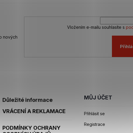
Vložením e-mailu souhlasíte s
pod
 o nových
Přihlá
MŮJ ÚČET
Důležité informace
VRÁCENÍ A REKLAMACE
Přihlásit se
Registrace
PODMÍNKY OCHRANY