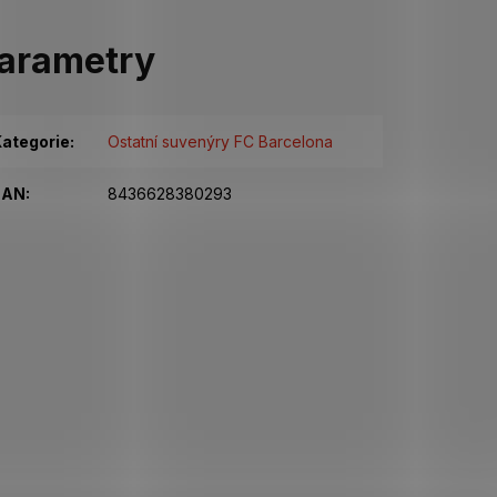
arametry
ategorie
:
Ostatní suvenýry FC Barcelona
EAN
:
8436628380293