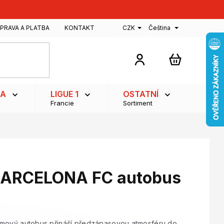
PRAVA A PLATBA
KONTAKT
CZK
Čeština
NÁKUPNÍ
KOŠÍK
GA
LIGUE 1
OSTATNÍ
Francie
Sortiment
BARCELONA FC autobus
ýmový autobus přináší předzápasovou atmosféru do