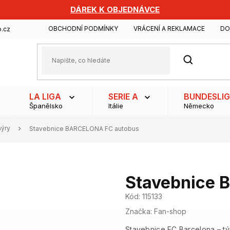
DÁREK K OBJEDNÁVCE
OBCHODNÍ PODMÍNKY
VRÁCENÍ A REKLAMACE
DO
.cz
HLEDAT
LA LIGA
SERIE A
BUNDESLI
Španělsko
Itálie
Německo
nýry
Stavebnice BARCELONA FC autobus
Stavebnice 
Kód:
115133
Značka:
Fan-shop
Stavebnice FC Barcelona – t