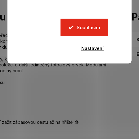
tu
P
Souhlasím
předzápasovou atmosféru do světa kreativní hry. Model
K
jikoničtějších momentů zápasového dne – cestu týmu na
ý duch.
Nastavení
y, koordinace a prostorového myšlení. Je ideální pro
u kolekci o další jedinečný fotbalový prvek. Modulární
odiny hraní.
usu
í zažít zápasovou cestu až na hřiště. ⚽