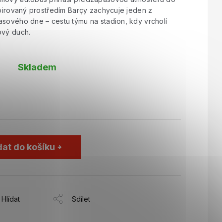
spirovaný prostředím Barçy zachycuje jeden z
asového dne – cestu týmu na stadion, kdy vrcholí
ový duch.
Skladem
dat do košíku
Hlídat
Sdílet