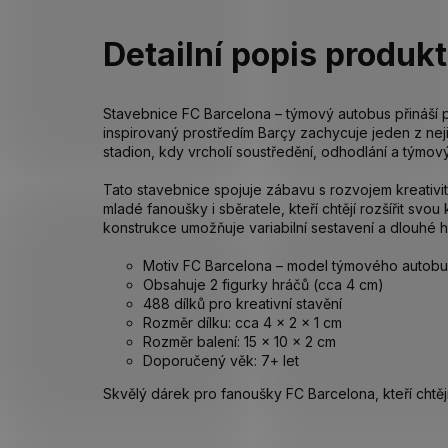
Detailní popis produk
Stavebnice FC Barcelona – týmový autobus přináší 
inspirovaný prostředím Barçy zachycuje jeden z ne
stadion, kdy vrcholí soustředění, odhodlání a týmov
Tato stavebnice spojuje zábavu s rozvojem kreativit
mladé fanoušky i sběratele, kteří chtějí rozšířit svo
konstrukce umožňuje variabilní sestavení a dlouhé h
Motiv FC Barcelona – model týmového autob
Obsahuje 2 figurky hráčů (cca 4 cm)
488 dílků pro kreativní stavění
Rozměr dílku: cca 4 × 2 × 1 cm
Rozměr balení: 15 × 10 × 2 cm
Doporučený věk: 7+ let
Skvělý dárek pro fanoušky FC Barcelona, kteří chtěj