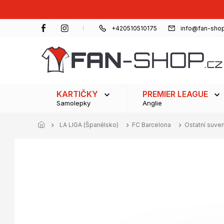
Přejít
na
obsah
+420510510175
info@fan-shop
KARTIČKY
PREMIER LEAGUE
Samolepky
Anglie
LA LIGA (Španělsko)
FC Barcelona
Ostatní suve