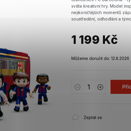
světa kreativní hry. Model in
nejikoničtějších momentů záp
soustředění, odhodlání a tým
1 199 Kč
Měrná
cena:
Můžeme doručit do:
12.8.2026
Při
Zeptat se