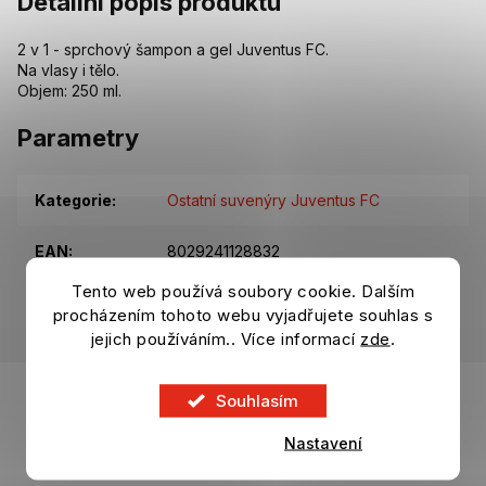
Detailní popis produktu
2 v 1 - sprchový šampon a gel Juventus FC.
Na vlasy i tělo.
Objem: 250 ml.
Parametry
Kategorie
:
Ostatní suvenýry Juventus FC
EAN
:
8029241128832
Tento web používá soubory cookie. Dalším
Položka byla vyprodána…
procházením tohoto webu vyjadřujete souhlas s
jejich používáním.. Více informací
zde
.
Z
á
Souhlasím
p
a
Nastavení
t
Odebírat newsletter