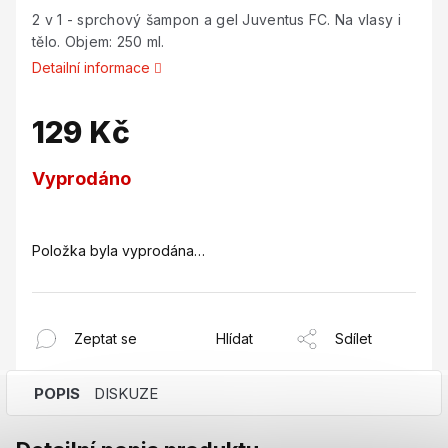
2 v 1 - sprchový šampon a gel Juventus FC. Na vlasy i
tělo. Objem: 250 ml.
Detailní informace
129 Kč
Měrná
Vyprodáno
cena:
Položka byla vyprodána…
Zeptat se
Hlídat
Sdílet
POPIS
DISKUZE