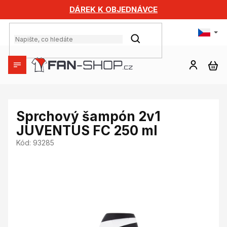
Přejít
DÁREK K OBJEDNÁVCE
na
obsah
HLEDAT
NÁ
KO
Sprchový šampón 2v1
JUVENTUS FC 250 ml
Kód:
93285