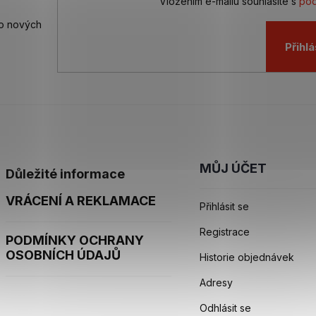
Vložením e-mailu souhlasíte s
pod
 o nových
Přihlá
MŮJ ÚČET
Důležité informace
VRÁCENÍ A REKLAMACE
Přihlásit se
Registrace
PODMÍNKY OCHRANY
OSOBNÍCH ÚDAJŮ
Historie objednávek
Adresy
Odhlásit se