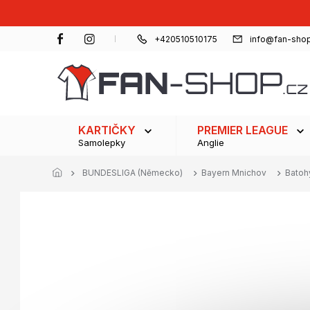
Přejít
na
obsah
+420510510175
info@fan-shop
KARTIČKY
PREMIER LEAGUE
Samolepky
Anglie
BUNDESLIGA (Německo)
Bayern Mnichov
Batoh