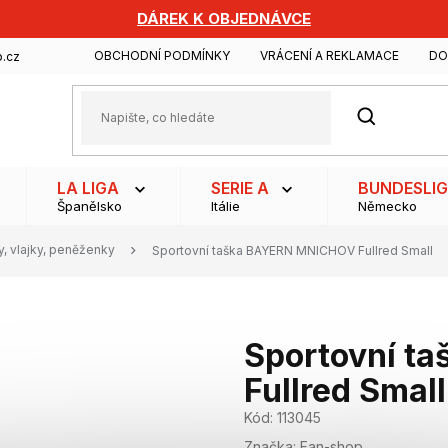
DÁREK K OBJEDNÁVCE
OBCHODNÍ PODMÍNKY
VRÁCENÍ A REKLAMACE
DO
.cz
HLEDAT
LA LIGA
SERIE A
BUNDESLI
Španělsko
Itálie
Německo
y, vlajky, peněženky
Sportovní taška BAYERN MNICHOV Fullred Small
Sportovní t
Fullred Small
Kód:
113045
Značka:
Fan-shop