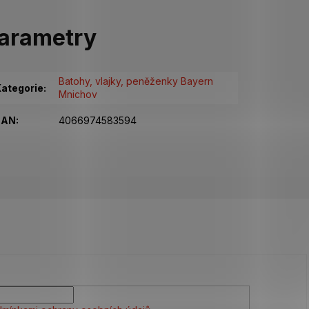
arametry
Batohy, vlajky, peněženky Bayern
ategorie
:
Mnichov
EAN
:
4066974583594