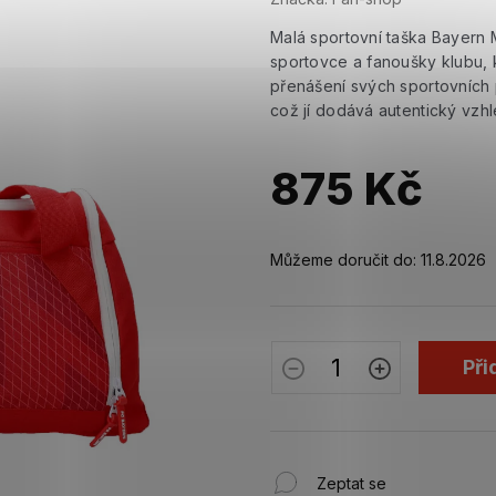
Malá sportovní taška Bayern 
sportovce a fanoušky klubu, k
přenášení svých sportovních
což jí dodává autentický vzh
875 Kč
Měrná
cena:
Můžeme doručit do:
11.8.2026
Při
Zeptat se