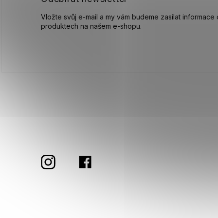
Vložte svůj e-mail a my vám budeme zasílat informace
produktech na našem e-shopu.