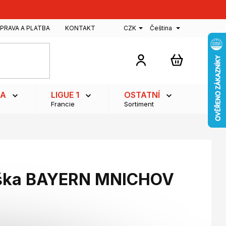
PRAVA A PLATBA
KONTAKT
CZK
Čeština
NÁKUPNÍ
KOŠÍK
GA
LIGUE 1
OSTATNÍ
Francie
Sortiment
aška BAYERN MNICHOV