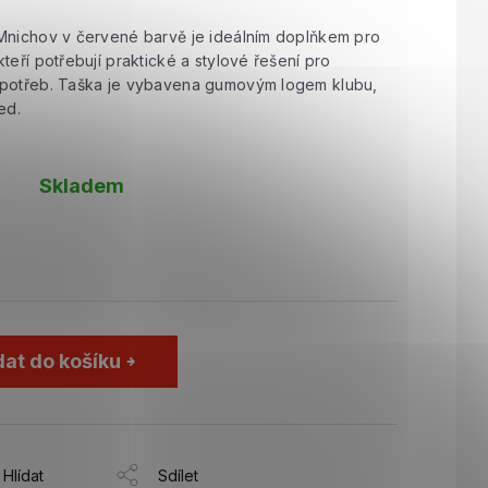
Mnichov v červené barvě je ideálním doplňkem pro
teří potřebují praktické a stylové řešení pro
 potřeb. Taška je vybavena gumovým logem klubu,
led.
Skladem
dat do košíku
Hlídat
Sdílet