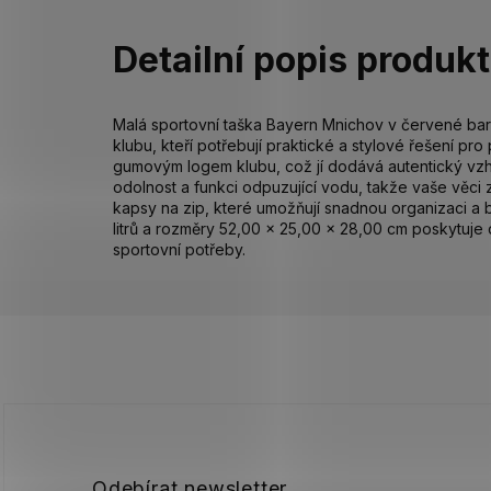
Detailní popis produk
Malá sportovní taška Bayern Mnichov v červené bar
klubu, kteří potřebují praktické a stylové řešení p
gumovým logem klubu, což jí dodává autentický vzhl
odolnost a funkci odpuzující vodu, takže vaše věci
kapsy na zip, které umožňují snadnou organizaci a
litrů a rozměry 52,00 x 25,00 x 28,00 cm poskytuje 
sportovní potřeby.
Z
á
p
a
t
í
Odebírat newsletter