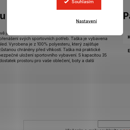
Souhlasím
tu
P
Nastavení
vě je ideálním doplňkem pro sportovce a fanoušky
K
ro přenášení svých sportovních potřeb. Taška je vybavena
ed. Vyrobena je z 100% polyesteru, který zajišťuje
 zůstanou chráněny před vlhkostí. Taška má praktické
 bezpečné uložení sportovního vybavení. S kapacitou 35
dostatek prostoru pro vaše oblečení, boty a další