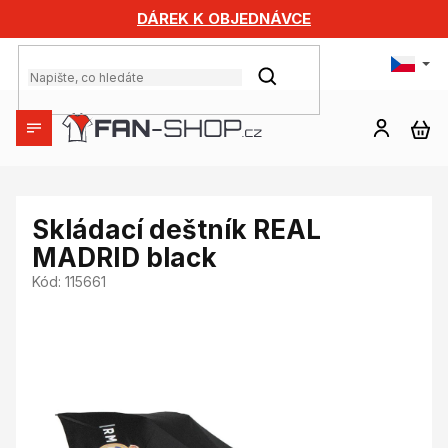
Přejít
DÁREK K OBJEDNÁVCE
na
obsah
HLEDAT
NÁ
KO
Skládací deštník REAL
MADRID black
Kód:
115661