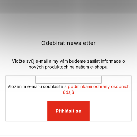
Z
á
p
a
t
Odebírat newsletter
í
Vložte svůj e-mail a my vám budeme zasílat informace o
nových produktech na našem e-shopu.
Vložením e-mailu souhlasíte s
podmínkami ochrany osobních
údajů
Přihlásit se