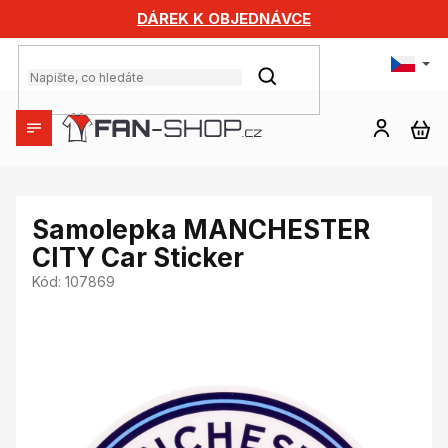
Přejít
DÁREK K OBJEDNÁVCE
na
obsah
HLEDAT
NÁ
KO
Samolepka MANCHESTER
CITY Car Sticker
Kód:
107869