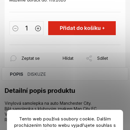
Přidat do košíku
Zeptat se
Hlídat
Sdílet
POPIS
DISKUZE
Detailní popis produktu
Vinylová samolepka na auto Manchester City.
Bílá samolepka s klubovým znakem Man City FC.
Vysoce kvalitní barevný sítotisk v lesklém provedení.
Tento web používá soubory cookie. Dalším
Rozměr: 12 x 12 cm.
procházením tohoto webu vyjadřujete souhlas s