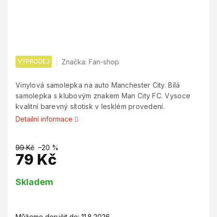
VÝPRODEJ
Značka:
Fan-shop
Vinylová samolepka na auto Manchester City. Bílá
samolepka s klubovým znakem Man City FC. Vysoce
kvalitní barevný sítotisk v lesklém provedení.
Detailní informace
99 Kč
–20 %
79 Kč
Měrná
Skladem
cena:
Můžeme doručit do:
11.8.2026