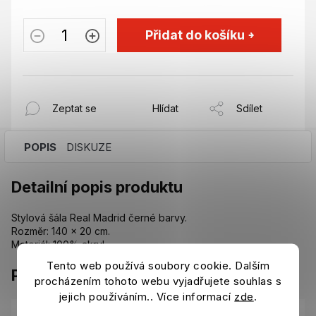
Přidat do košíku
Zeptat se
Hlídat
Sdílet
POPIS
DISKUZE
Detailní popis produktu
Stylová šála Real Madrid černé barvy.
Rozměr: 140 x 20 cm.
Materiál: 100% akryl.
Tento web používá soubory cookie. Dalším
Parametry
procházením tohoto webu vyjadřujete souhlas s
jejich používáním.. Více informací
zde
.
Kategorie
:
Šály, čepice, potítka Real Madrid