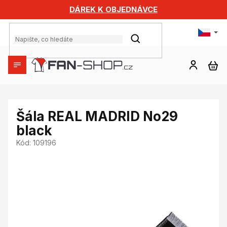
Přejít
DÁREK K OBJEDNÁVCE
na
obsah
HLEDAT
NÁ
KO
Šála REAL MADRID No29
black
Kód:
109196