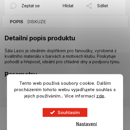
Zeptat se
Hlídat
Sdílet
POPIS
DISKUZE
Detailní popis produktu
Šála Lazio je ideálním doplňkem pro fanoušky, vyrobená z
kvalitního materiálu v barvách a motivech klubu. Poskytuje
pohodlí a hřejivost, ideální pro chladné dny a podporu týmu.
Parametry
Tento web používá soubory cookie. Dalším
procházením tohoto webu vyjadřujete souhlas s
Kategorie
:
Lazio
jejich používáním.. Více informací
zde
.
Z
Souhlasím
á
p
Nastavení
a