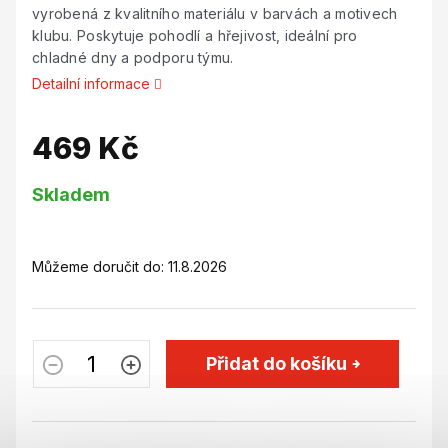
vyrobená z kvalitního materiálu v barvách a motivech
klubu. Poskytuje pohodlí a hřejivost, ideální pro
chladné dny a podporu týmu.
Detailní informace
469 Kč
Měrná
Skladem
cena:
Můžeme doručit do:
11.8.2026
Přidat do košíku