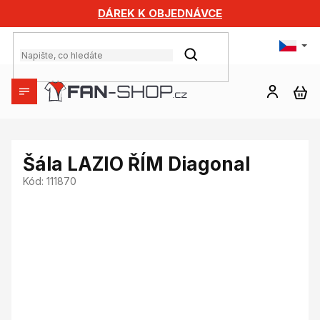
Přejít
DÁREK K OBJEDNÁVCE
na
obsah
HLEDAT
NÁ
KO
Šála LAZIO ŘÍM Diagonal
Kód:
111870